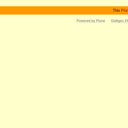
This
Plo
Powered by Plone
Gültiges 