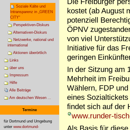
Die Freiburger pe
Soziale Kälte und
kostet (ab August 
Intransparenz in „GREEN
CITY“
potenziell Berechti
Perspektiven-Diskurs
ÖPNV zugestanden w
Alternativen-Diskurs
von viel Unterstüt
Netzwerke, national und
international
Initiative für das 
Aktionen überörtlich
geringen Einkünfte
Links
In der Sitzung am 
über uns
Impressum
Mehrheit im Freibu
Hilfe
Wählern, FDP und e
Alle Beiträge
eines Sozialticket
Am deutschen Wesen ...
findet sich auf d
Termine
www.runder-tisch-
für Dortmund und Umgebung
Als Basis für diese 
unter
www.dortmund-