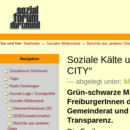
Direkt
zum
Inhalt
|
Direkt
zur
Sektionen
Benutzerspezifische
Navigation
Werkzeuge
→
→
Sie sind hier:
Startseite
Sozialer Widerstand
Berichte aus anderen Ort
Soziale Kälte 
Navigation
CITY“
Sozialforum Dortmund
Tipps
— abgelegt unter:
Mo
Radio-Sendungen
Grün-schwarze Meh
Soziale Lage / Sozialpolitik
FreiburgerInnen d
Sozialer Widerstand
Aktionen/Initiativen DO
Gemeinderat und 
DGB/Gewerkschaften
Transparenz.
Berichte aus anderen
Orten