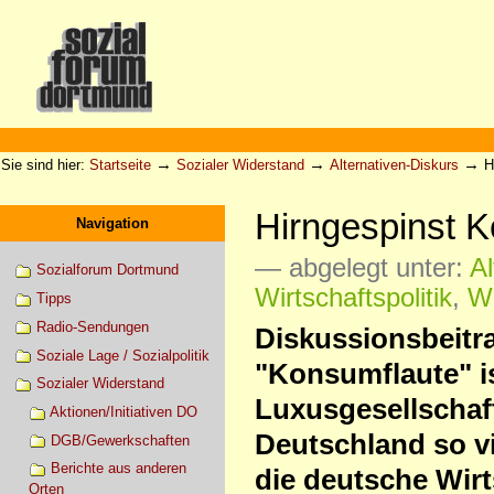
Direkt
zum
Inhalt
|
Direkt
zur
Sektionen
Benutzerspezifische
Navigation
Werkzeuge
→
→
→
Sie sind hier:
Startseite
Sozialer Widerstand
Alternativen-Diskurs
H
Hirngespinst 
Navigation
— abgelegt unter:
Al
Sozialforum Dortmund
Wirtschaftspolitik
,
Wi
Tipps
Radio-Sendungen
Diskussionsbeitr
Soziale Lage / Sozialpolitik
"Konsumflaute" is
Sozialer Widerstand
Luxusgesellschaft
Aktionen/Initiativen DO
Deutschland so vi
DGB/Gewerkschaften
Berichte aus anderen
die deutsche Wir
Orten