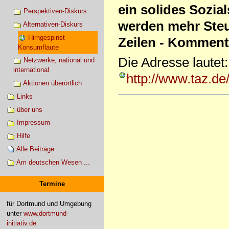
ein solides Sozia
Perspektiven-Diskurs
werden mehr Steu
Alternativen-Diskurs
Hirngespinst
Zeilen - Kommenta
Konsumflaute
Die Adresse lautet:
Netzwerke, national und
international
http://www.taz.de
Aktionen überörtlich
Links
Artikelaktionen
über uns
Impressum
Hilfe
Alle Beiträge
Am deutschen Wesen ...
Termine
für Dortmund und Umgebung
unter
www.dortmund-
initiativ.de