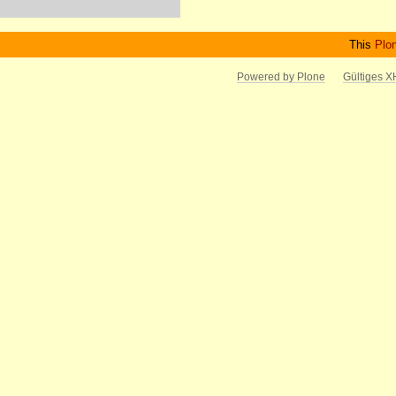
This
Plo
Powered by Plone
Gültiges 