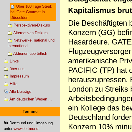
Über 100 Tage Streik
Kapitalismus brut
bei Gate Gourmet in
Düsseldorf
Die Beschäftigte
Perspektiven-Diskurs
Konzern (GG) befin
Alternativen-Diskurs
Hasardeure. GATE
Netzwerke, national und
international
Flugzeugversorger
Aktionen überörtlich
amerikanische Pri
Links
PACIFIC (TP) hat d
über uns
Impressum
herauszupressen. 
Hilfe
London zu Streiks
Alle Beiträge
Arbeitsbedingungen
Am deutschen Wesen ...
ein Kollege das be
Termine
Deutschland forder
für Dortmund und Umgebung
Konzern 10% minus.
unter
www.dortmund-