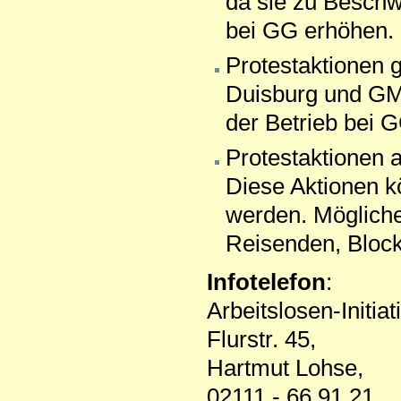
da sie zu Besch
bei GG erhöhen.
Protestaktionen 
Duisburg und GMA
der Betrieb bei GG
Protestaktionen a
Diese Aktionen k
werden. Mögliche 
Reisenden, Blocka
Infotelefon
:
Arbeitslosen-Initia
Flurstr. 45,
Hartmut Lohse,
02111 - 66 91 21