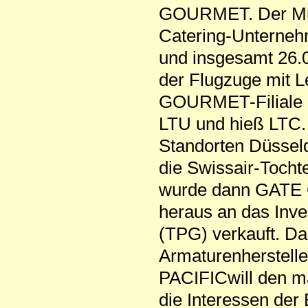
GOURMET. Der Mul
Catering-Unternehm
und insgesamt 26.0
der Flugzuge mit L
GOURMET-Filiale i
LTU und hieß LTC. 
Standorten Düsseld
die Swissair-Toch
wurde dann GATE 
heraus an das Inv
(TPG) verkauft. Da
Armaturenherstell
PACIFICwill den m
die Interessen der