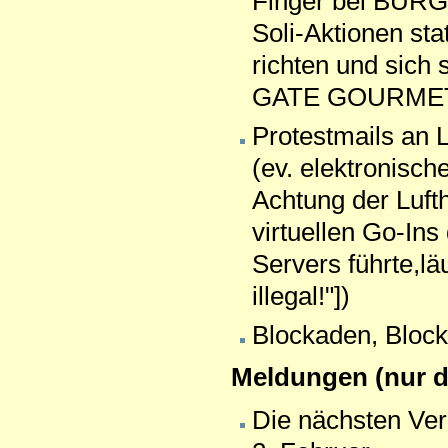
Finger bei BURG
Soli-Aktionen st
richten und sich 
GATE GOURMET
Protestmails a
(ev. elektronisc
Achtung der Luft
virtuellen Go-Ins
Servers führte,l
illegal!"])
Blockaden, Blocke
Meldungen (nur de
Die nächsten V