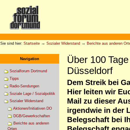
Direkt
zum
Inhalt
|
Direkt
zur
Sektionen
Benutzerspezifische
Navigation
Werkzeuge
→
→
Sie sind hier:
Startseite
Sozialer Widerstand
Berichte aus anderen Ort
Über 100 Tage 
Navigation
Düsseldorf
Sozialforum Dortmund
Tipps
Dem Streik bei G
Radio-Sendungen
Hier leiten wir E
Soziale Lage / Sozialpolitik
Mail zu dieser A
Sozialer Widerstand
irgendwie in der L
Aktionen/Initiativen DO
DGB/Gewerkschaften
Belegschaft bei 
Berichte aus anderen
Belegschaft engagi
Orten