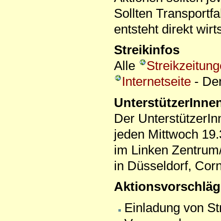
Sollten Transportf
entsteht direkt wir
Streikinfos
Alle
Streikzeitun
Internetseite
- De
UnterstützerInne
Der UnterstützerInn
jeden Mittwoch 19
im Linken Zentrum/
in Düsseldorf, Corn
Aktionsvorschläg
Einladung von St