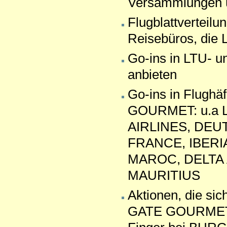
Versammlungen üb
Flugblattverteil
Reisebüros, die 
Go-ins in LTU- u
anbieten
Go-ins in Flughä
GOURMET: u.a L
AIRLINES, DEU
FRANCE, IBERI
MAROC, DELTA 
MAURITIUS
Aktionen, die si
GATE GOURMET ri