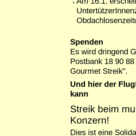
Am 16.1. erschein
UntertützerInnenz
Obdachlosenzeitung
Spenden
Es wird dringend G
Postbank 18 90 88 
Gourmet Streik".
Und hier der Flugb
kann
Streik beim m
Konzern!
Dies ist eine Solid