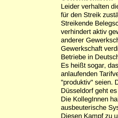
Leider verhalten d
für den Streik zu
Streikende Belegsc
verhindert aktiv ge
anderer Gewerkscha
Gewerkschaft verd
Betriebe in Deutschl
Es heißt sogar, das
anlaufenden Tari
"produktiv" seien.
Düsseldorf geht es
Die KollegInnen 
ausbeuterische S
Diesen Kampf zu un