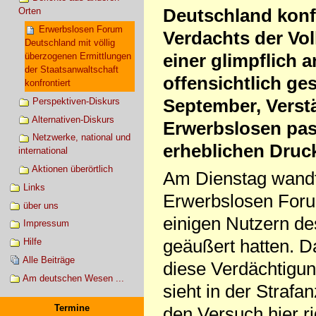
Deutschland konf
Orten
Erwerbslosen Forum
Verdachts der Vol
Deutschland mit völlig
einer glimpflich 
überzogenen Ermittlungen
der Staatsanwaltschaft
offensichtlich ge
konfrontiert
September, Verst
Perspektiven-Diskurs
Alternativen-Diskurs
Erwerbslosen pass
Netzwerke, national und
erheblichen Druc
international
Aktionen überörtlich
Am Dienstag wandt
Links
Erwerbslosen Foru
über uns
einigen Nutzern de
Impressum
geäußert hatten. 
Hilfe
Alle Beiträge
diese Verdächtigun
Am deutschen Wesen ...
sieht in der Straf
Termine
den Versuch hier r