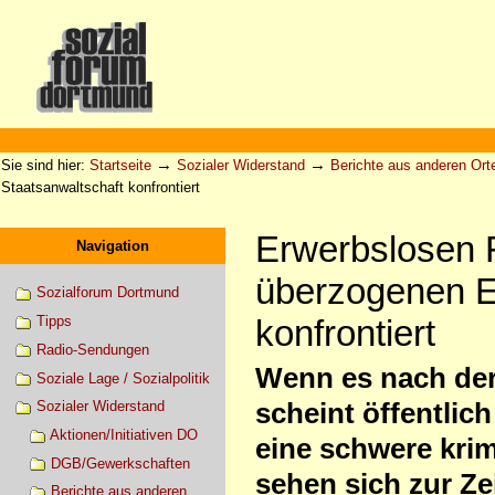
Direkt
zum
Inhalt
|
Direkt
zur
Sektionen
Benutzerspezifische
Navigation
Werkzeuge
→
→
Sie sind hier:
Startseite
Sozialer Widerstand
Berichte aus anderen Ort
Staatsanwaltschaft konfrontiert
Erwerbslosen F
Navigation
überzogenen Er
Sozialforum Dortmund
konfrontiert
Tipps
Radio-Sendungen
Wenn es nach der
Soziale Lage / Sozialpolitik
scheint öffentlic
Sozialer Widerstand
Aktionen/Initiativen DO
eine schwere krim
DGB/Gewerkschaften
sehen sich zur Ze
Berichte aus anderen