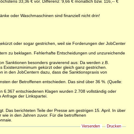
chstens 33,36 € vor. Differenz: 9,66 € monatlich bzw. 116,-- €
nke oder Waschmaschinen sind finanziell nicht drin!
kürzt oder sogar gestrichen, weil sie Forderungen der JobCenter
ntern zu beklagen. Fehlerhafte Entscheidungen und unzureichende
 von Sanktionen besonders gravierend aus: Da werden z.B.
as Existenzminimum gekürzt oder gleich ganz gestrichen.
ion in den JobCentern dazu, dass die Sanktionspraxis von
nsten der Betroffenen entschieden. Das sind über 36 %. (Quelle:
on 6.367 entschiedenen Klagen wurden 2.708 vollständig oder
 Anfrage der Linkspartei.
 Das berichteten Teile der Presse am gestrigen 15. April. In über
 wie in den Jahren zuvor. Für die betroffenen
onnaie.
Versenden
Drucken