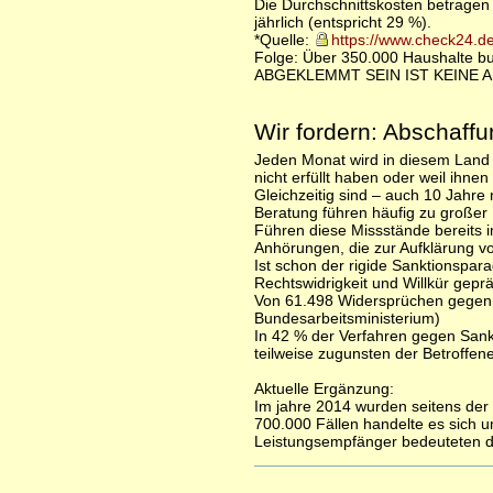
Die Durchschnittskosten betragen 
jährlich (entspricht 29 %).
*Quelle:
https://www.check24.d
Folge: Über 350.000 Haushalte bu
ABGEKLEMMT SEIN IST KEINE A
Wir fordern: Abschaff
Jeden Monat wird in diesem Land 
nicht erfüllt haben oder weil ihnen 
Gleichzeitig sind – auch 10 Jahr
Beratung führen häufig zu großer 
Führen diese Missstände bereits i
Anhörungen, die zur Aufklärung vo
Ist schon der rigide Sanktionspar
Rechtswidrigkeit und Willkür gepräg
Von 61.498 Widersprüchen gegen S
Bundesarbeitsministerium)
In 42 % der Verfahren gegen Sank
teilweise zugunsten der Betroffen
Aktuelle Ergänzung:
Im jahre 2014 wurden seitens der 
700.000 Fällen handelte es sich u
Leistungsempfänger bedeuteten di
Artikelaktionen