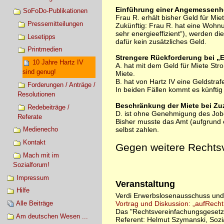
Einführung einer Angemessenhe
SoFoDo-Publikationen
Frau R. erhält bisher Geld für Mi
Pressemitteilungen
Zukünftig: Frau R. hat eine Wohnun
sehr energieeffizient“), werden 
Lesetipps
dafür kein zusätzliches Geld.
Printmedien
Strengere Rückforderung bei „E
10 Jahre Hartz IV
A. hat mit dem Geld für Miete Str
sind genug!
Miete.
B. hat von Hartz IV eine Geldstr
Forderungen / Anträge /
In beiden Fällen kommt es künfti
Resolutionen
Beschränkung der Miete bei Zu
Redebeiträge /
D. ist ohne Genehmigung des Jobc
Referate
Bisher musste das Amt (aufgrund e
Medienecho
selbst zahlen.
Kontakt
Gegen weitere Rechtsv
Mach mit im
Sozialforum!
Impressum
Veranstaltung
Hilfe
Verdi Erwerbslosenausschuss und
Alle Beiträge
Vortrag und Diskussion: „aufRecht
Das "Rechtsvereinfachungsgesetz"
Am deutschen Wesen ...
Referent: Helmut Szymanski, Sozia