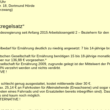
 Uhr
tr. 18, Dortmund Hörde
hrzwang)
kregelsatz“
ndesregierung seit Anfang 2015 Arbeitslosengeld 2 – Beziehern für den
gelbedarf für Ernährung deutlich zu niedrig angesetzt: 7 bis 14-jährig
schen Gesellschaft für Ernährung benötigen 15 bis 18-jährige monatli
ber nur 136,88 € vorgesehen.*
lschaft für Ernährung 2009, zugrunde gelegt ist der Mittelwert der Pr
% verzehrt werden und nichts verdirbt.
VE !
schlecht genug ausgestattet, kostet mittlerweile über 30 €.
x. 25,14 € an Fahrkosten für Alleinstehende (Erwachsene) und sogar n
en eines Fahrrads und von Ersatzteilen bereits inbegriffen sind). Das 
s sind kaum noch möglich.
TERNATIVE !