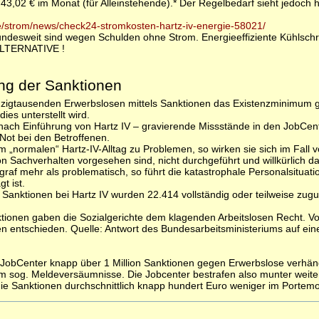
43,02 € im Monat (für Alleinstehende).* Der Regelbedarf sieht jedoch hö
e/strom/news/check24-stromkosten-hartz-iv-energie-58021/
ndesweit sind wegen Schulden ohne Strom. Energieeffiziente Kühlschrä
LTERNATIVE !
ung der Sanktionen
zigtausenden Erwerbslosen mittels Sanktionen das Existenzminimum ge
dies unterstellt wird.
e nach Einführung von Hartz IV – gravierende Missstände in den JobCe
Not bei den Betroffenen.
m „normalen“ Hartz-IV-Alltag zu Problemen, so wirken sie sich im Fall
n Sachverhalten vorgesehen sind, nicht durchgeführt und willkürlich d
agraf mehr als problematisch, so führt die katastrophale Personalsituat
t ist.
anktionen bei Hartz IV wurden 22.414 vollständig oder teilweise zugu
tionen gaben die Sozialgerichte dem klagenden Arbeitslosen Recht. V
en entschieden. Quelle: Antwort des Bundesarbeitsministeriums auf eine
JobCenter knapp über 1 Million Sanktionen gegen Erwerbslose verhängt.
m sog. Meldeversäumnisse. Die Jobcenter bestrafen also munter weiter
e Sanktionen durchschnittlich knapp hundert Euro weniger im Portem