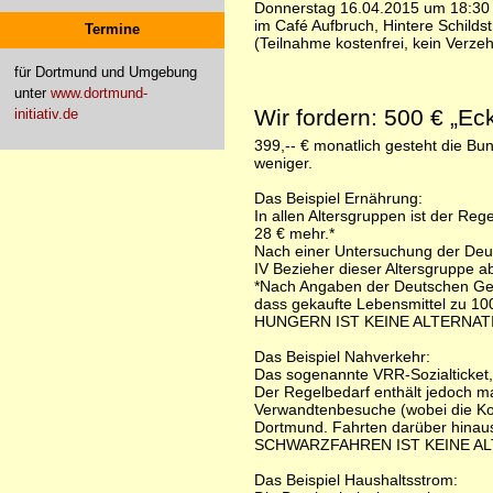
Donnerstag 16.04.2015 um 18:30
im Café Aufbruch, Hintere Schilds
Termine
(Teilnahme kostenfrei, kein Verze
für Dortmund und Umgebung
unter
www.dortmund-
Wir fordern: 500 € „Ec
initiativ.de
399,-- € monatlich gesteht die Bu
weniger.
Das Beispiel Ernährung:
In allen Altersgruppen ist der Re
28 € mehr.*
Nach einer Untersuchung der Deut
IV Bezieher dieser Altersgruppe a
*Nach Angaben der Deutschen Gesel
dass gekaufte Lebensmittel zu 100
HUNGERN IST KEINE ALTERNATI
Das Beispiel Nahverkehr:
Das sogenannte VRR-Sozialticket, 
Der Regelbedarf enthält jedoch ma
Verwandtenbesuche (wobei die Kost
Dortmund. Fahrten darüber hinau
SCHWARZFAHREN IST KEINE AL
Das Beispiel Haushaltsstrom: