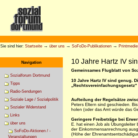
Direkt
zum
Inhalt
|
Direkt
zur
Sektionen
Benutzerspezifische
Navigation
Werkzeuge
→
→
→
Sie sind hier:
Startseite
über uns
SoFoDo-Publikationen
Printmedie
10 Jahre Hartz IV si
Navigation
Gemeinsames Flugblatt von Soz
Sozialforum Dortmund
10 Jahre Hartz IV sind genug. D
Tipps
„Rechtsvereinfachungsgesetz“ 
Radio-Sendungen
Soziale Lage / Sozialpolitik
Aufteilung der Regelsätze zwis
Peters Eltern sind geschieden. Bi
Sozialer Widerstand
holen (oder das Amt würde das Ge
Links
Geringere Freibeträge bei Erwe
über uns
E. hat einen Job als Übungsleiter
der Einkommensanrechnung ausgeno
SoFoDo-Aktionen / -
(Höhe der Ehrenamtsentschädigung)
Veranstaltungen