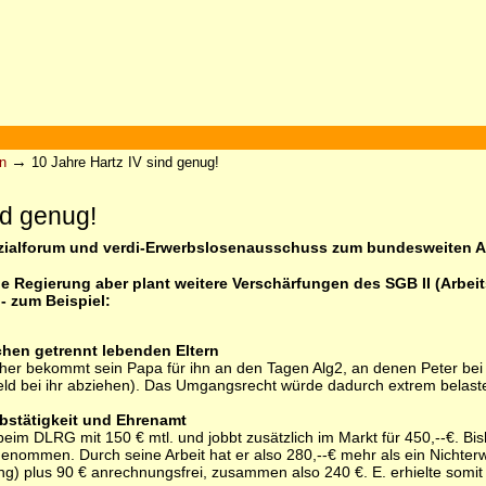
→
n
10 Jahre Hartz IV sind genug!
nd genug!
ialforum und verdi-Erwerbslosenausschuss zum bundesweiten Ak
ie Regierung aber plant weitere Verschärfungen des SGB II (Arbei
- zum Beispiel:
chen getrennt lebenden Eltern
sher bekommt sein Papa für ihn an den Tagen Alg2, an denen Peter bei i
ld bei ihr abziehen). Das Umgangsrecht würde dadurch extrem belaste
rbstätigkeit und Ehrenamt
 beim DLRG mit 150 € mtl. und jobbt zusätzlich im Markt für 450,--€. B
mmen. Durch seine Arbeit hat er also 280,--€ mehr als ein Nichterwe
 plus 90 € anrechnungsfrei, zusammen also 240 €. E. erhielte somit 4