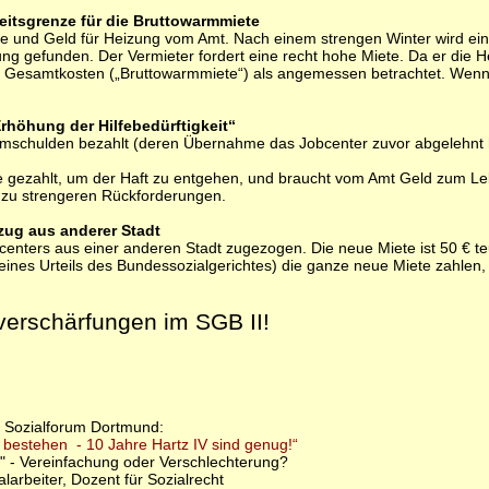
itsgrenze für die Bruttowarmmiete
ete und Geld für Heizung vom Amt. Nach einem strengen Winter wird ei
g gefunden. Der Vermieter fordert eine recht hohe Miete. Da er die Hei
die Gesamtkosten („Bruttowarmmiete“) als angemessen betrachtet. Wen
rhöhung der Hilfebedürftigkeit“
omschulden bezahlt (deren Übernahme das Jobcenter zuvor abgelehnt ha
afe gezahlt, um der Haft zu entgehen, und braucht vom Amt Geld zum L
g zu strengeren Rückforderungen.
zug aus anderer Stadt
enters aus einer anderen Stadt zugezogen. Die neue Miete ist 50 € te
ines Urteils des Bundessozialgerichtes) die ganze neue Miete zahlen,
erschärfungen im SGB II!
 Sozialforum Dortmund:
 bestehen - 10 Jahre Hartz IV sind genug!“
 - Vereinfachung oder Verschlechterung?
larbeiter, Dozent für Sozialrecht