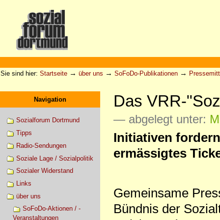
Direkt
zum
Inhalt
|
Direkt
zur
Sektionen
Benutzerspezifische
Navigation
Werkzeuge
→
→
→
Sie sind hier:
Startseite
über uns
SoFoDo-Publikationen
Pressemitt
Das VRR-"Sozia
Navigation
— abgelegt unter:
Mo
Sozialforum Dortmund
Tipps
Initiativen ford
Radio-Sendungen
ermässigtes Ticke
Soziale Lage / Sozialpolitik
Sozialer Widerstand
Links
Gemeinsame Press
über uns
Bündnis der Sozial
SoFoDo-Aktionen / -
Veranstaltungen