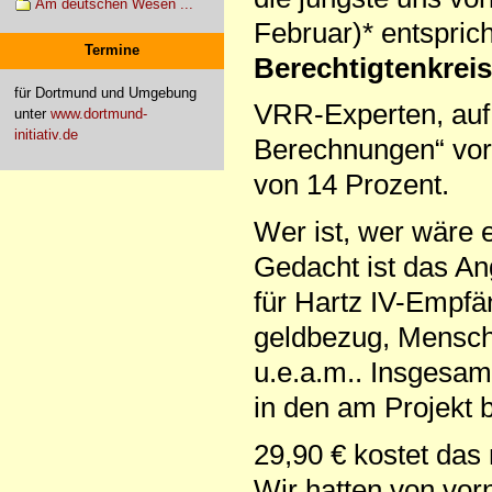
Am deutschen Wesen ...
Februar)* entspric
Termine
Berechtigtenkrei
für Dortmund und Umgebung
VRR-Experten, auf 
unter
www.dortmund-
initiativ.de
Berechnungen“ vor 
von 14 Prozent.
Wer ist, wer wäre e
Gedacht ist das An
für Hartz IV-Empf
geldbezug, Mensch
u.e.a.m.. Insgesa
in den am Projekt 
29,90 € kostet das 
Wir hatten von vor