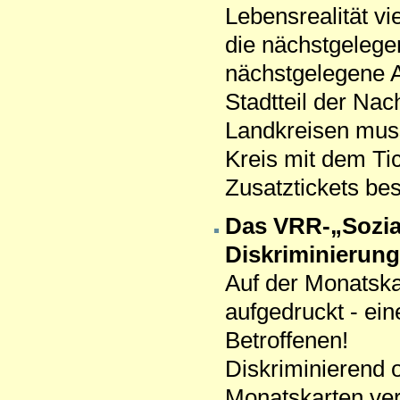
Lebensrealität vi
die nächst­gelege
nächstgelegene A
Stadtteil der Na
Land­kreisen muss
Kreis mit dem Ti
Zusatztickets bes
Das VRR-„Sozial
Diskriminierung
Auf der Monatskar
aufgedruckt - ein
Betroffenen!
Diskriminierend 
Monatskarten ve