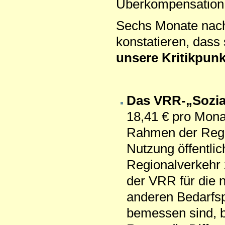
Überkompen­sation
Sechs Monate nach
konstatieren, dass
unsere Kritikpunkt
Das VRR-„Sozialt
18,41 € pro Mon
Rahmen der Regel
Nutzung öffentlic
Regionalverkehr 
der VRR für die 
anderen Bedarfsp
bemessen sind, b