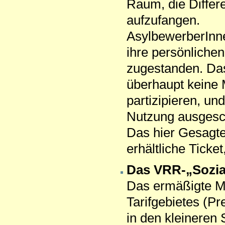
Raum, die Differ
aufzufangen.
AsylbewerberInn
ihre persönliche
zugestanden. Das
überhaupt keine 
partizipieren, un
Nutzung ausge­sc
Das hier Gesagte
erhältliche Ticket
Das VRR-„Sozial
Das ermäßigte Mon
Tarifgebietes (Pr
in den kleineren