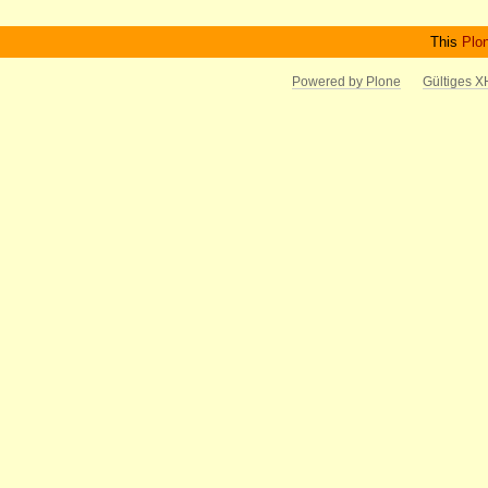
This
Plo
Powered by Plone
Gültiges 