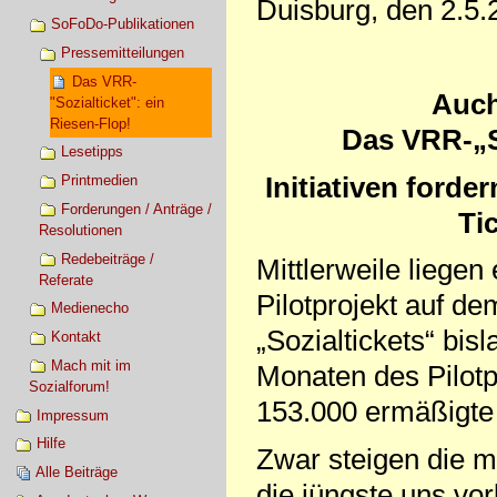
Duisburg, den 2.5.
SoFoDo-Publikationen
Pressemitteilungen
Das VRR-
Auch
"Sozialticket": ein
Riesen-Flop!
Das VRR-„So
Lesetipps
Initiativen ford
Printmedien
Forderungen / Anträge /
Ti
Resolutionen
Redebeiträge /
Mittlerweile liege
Referate
Pilotprojekt auf d
Medienecho
„Sozialtickets“ bis
Kontakt
Mach mit im
Monaten des Pilo
Sozialforum!
153.000 ermäßigte 
Impressum
Hilfe
Zwar steigen die m
Alle Beiträge
die jüngste uns vo