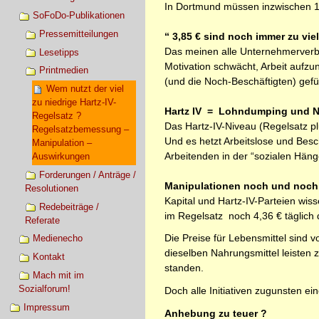
In Dortmund müssen inzwischen 1
SoFoDo-Publikationen
Pressemitteilungen
“ 3,85 € sind noch immer zu vie
Das meinen alle Unternehmerverbän
Lesetipps
Motivation schwächt, Arbeit aufz
Printmedien
(und die Noch-Beschäftigten) gefü
Wem nutzt der viel
zu niedrige Hartz-IV-
Hartz IV = Lohndumping und N
Regelsatz ?
Das Hartz-IV-Niveau (Regelsatz pl
Regelsatzbemessung –
Und es hetzt Arbeitslose und Besc
Manipulation –
Arbeitenden in der “sozialen Häng
Auswirkungen
Forderungen / Anträge /
Manipulationen noch und noch
Resolutionen
Kapital und Hartz-IV-Parteien wis
Redebeiträge /
im Regelsatz noch 4,36 € täglich d
Referate
Die Preise für Lebensmittel sind 
Medienecho
dieselben Nahrungsmittel leisten 
Kontakt
standen.
Mach mit im
Sozialforum!
Doch alle Initiativen zugunsten ei
Impressum
Anhebung zu teuer ?