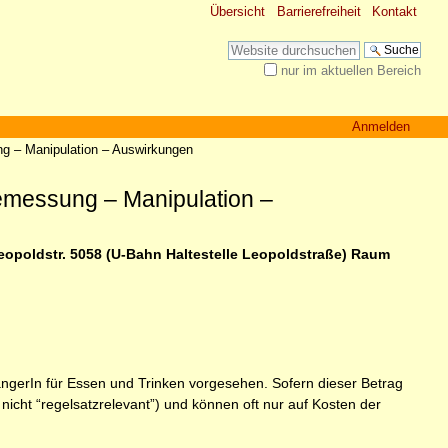
Übersicht
Barrierefreiheit
Kontakt
Website durchsuchen
nur im aktuellen Bereich
Erweiterte Suche…
Anmelden
ng – Manipulation – Auswirkungen
bemessung – Manipulation –
eopoldstr. 50­58 (U-­Bahn ­Haltestelle Leopoldstraße) Raum
fängerIn für Essen und Trinken vorgesehen. Sofern dieser Betrag
icht “regelsatzrelevant”) und können oft nur auf Kosten der