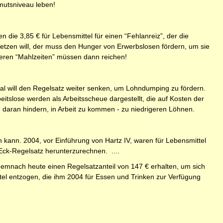
mutsniveau leben!
die 3,85 € für Lebensmittel für einen “Fehlanreiz”, der die
tzen will, der muss den Hunger von Erwerbslosen fördern, um sie
deren “Mahlzeiten” müssen dann reichen!
tal will den Regelsatz weiter senken, um Lohndumping zu fördern.
tslose werden als Arbeitsscheue dargestellt, die auf Kosten der
e daran hindern, in Arbeit zu kommen - zu niedrigeren Löhnen.
n kann. 2004, vor Einführung von Hartz IV, waren für Lebensmittel
 Eck-Regelsatz herunterzurechnen. ....
demnach heute einen Regelsatzanteil von 147 € erhalten, um sich
el ent­zogen, die ihm 2004 für Essen und Trinken zur Verfügung