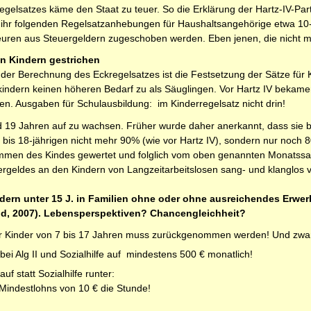
gel­satzes käme den Staat zu teuer. So die Erklärung der Hartz-IV-Par
 ihr folgenden Regelsatzanhebungen für Haushaltsangehörige etwa 10-1
euren aus Steuergeldern zugeschoben werden. Eben jenen, die nicht 
n Kindern gestrichen
t der Berechnung des Eckregelsatzes ist die Festsetzung der Sätze für 
kindern keinen höheren Bedarf zu als Säuglingen. Vor Hartz IV bekamen 
en. Ausgaben für Schulausbildung: im Kinderregelsatz nicht drin!
d 19 Jahren auf zu wachsen. Früher wurde daher anerkannt, dass sie b
 bis 18-jährigen nicht mehr 90% (wie vor Hartz IV), sondern nur noch 
kommen des Kindes gewertet und folglich vom oben genannten Monatssat
geldes an den Kindern von Langzeitarbeitslosen sang- und klanglos v
dern unter 15 J. in Familien ohne oder ohne ausreichendes Erwer
nd, 2007). Lebensperspektiven? Chancengleichheit?
ür Kinder von 7 bis 17 Jahren muss zurückgenommen werden! Und zwar
i Alg II und Sozialhilfe auf mindestens 500 € monatlich!
 statt Sozialhilfe runter:
 Mindestlohns von 10 € die Stunde!