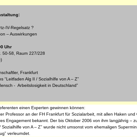
staltung:
rtz-IV-Regelsatz ?
ion – Auswirkungen
00 Uhr
r. 50-­58, Raum 227/228
e)
schaftler, Frankfurt
“Leitfaden Alg II / Sozialhilfe von A – Z”
nsch - Arbeitslosigkeit in Deutschland”
Referenten einen Experten gewinnen können:
ter Professor an der FH Frankfurt für Sozialarbeit, mit allen Haken u
les Engagement bekannt. Der bis Oktober 2006 von ihm langjährig – z
/ Sozialhilfe von A – Z” wurde nicht umsonst vom ehemaligen Supermin
rug” verleumdet.