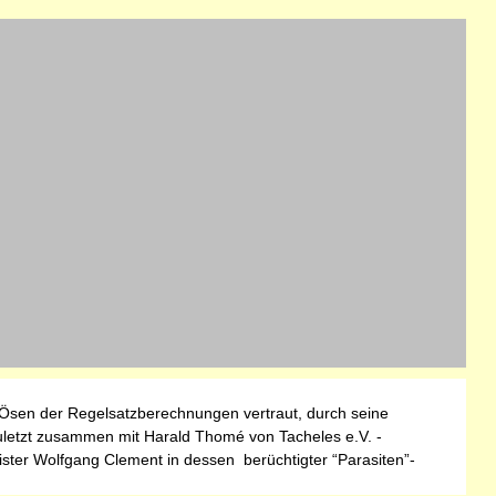
nd Ösen der Regelsatzberechnungen vertraut, durch seine
uletzt zusammen mit Harald Thomé von Tacheles e.V. -
ister Wolfgang Clement in dessen berüchtigter “Parasiten”-