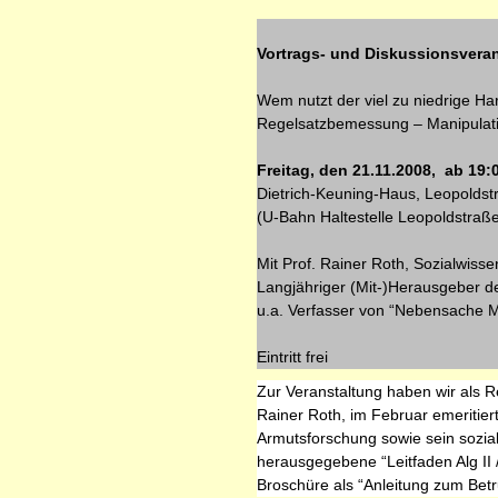
Vortrags- und Diskussionsveran
Wem nutzt der viel zu niedrige Ha
Regelsatzbemessung – Manipulat
Freitag, den 21.11.2008, ab 19:
Dietrich-­Keuning­-Haus, Leopoldst
(U­-Bahn­ Haltestelle Leopoldstraß
Mit Prof. Rainer Roth, Sozialwissen
Langjähriger (Mit-)Herausgeber des 
u.a. Verfasser von “Nebensache Me
Eintritt frei
Zur Veranstaltung haben wir als 
Rainer Roth, im Februar emeritier
Armutsforschung sowie sein sozia
herausgegebene “Leitfaden Alg II 
Broschüre als “Anleitung zum Bet