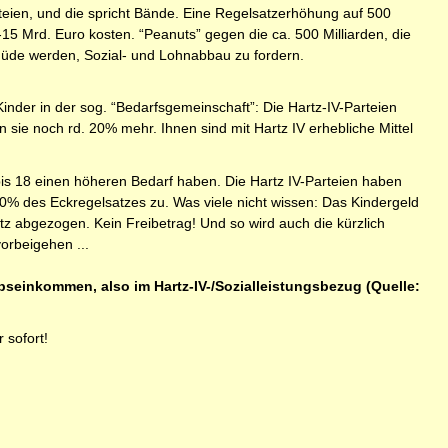
teien, und die spricht Bände. Eine Regelsatzerhöhung auf 500
5 Mrd. Euro kosten. “Peanuts” gegen die ca. 500 Milliarden, die
müde werden, Sozial- und Lohnabbau zu fordern.
Kinder in der sog. “Bedarfsgemeinschaft”: Die Hartz-IV-Parteien
sie noch rd. 20% mehr. Ihnen sind mit Hartz IV erhebliche Mittel
is 18 einen höheren Bedarf haben. Die Hartz IV-Parteien haben
80% des Eckregelsatzes zu. Was viele nicht wissen: Das Kindergeld
z abgezogen. Kein Freibetrag! Und so wird auch die kürzlich
orbeigehen ...
bseinkommen, also im Hartz-IV-/Sozialleistungsbezug (Quelle:
 sofort!