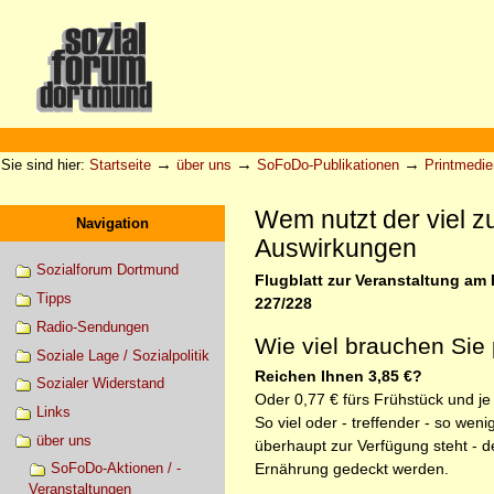
Direkt
zum
Inhalt
|
Direkt
zur
Sektionen
Benutzerspezifische
Navigation
Werkzeuge
→
→
→
Sie sind hier:
Startseite
über uns
SoFoDo-Publikationen
Printmedie
Wem nutzt der viel z
Navigation
Auswirkungen
Sozialforum Dortmund
Flugblatt zur Veranstaltung am F
Tipps
227/228
Radio-Sendungen
Wie viel brauchen Sie 
Soziale Lage / Sozialpolitik
Reichen Ihnen 3,85 €?
Sozialer Widerstand
Oder 0,77 € fürs Frühstück und je
Links
So viel oder - treffender - so we
über uns
überhaupt zur Verfügung steht - d
Ernährung gedeckt werden.
SoFoDo-Aktionen / -
Veranstaltungen