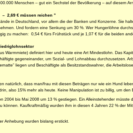
00.000 Menschen – gut ein Sechstel der Bevölkerung – auf diesem Ar
l – 2,69 € müssen reichen ”
de in Deutschland, vor allem die der Banken und Konzerne. Sie halten 
unehmen. Und fordern eine Senkung um 30 %. Wer Hungerlöhne durchse
gig zu machen: 0,54 € fürs Frühstück und je 1,07 € für die beiden an
iedriglohnsektor
us Warmmiete) definiert hier und heute eine Art Mindestlohn. Das Kapi
häftigte gegeneinander, um Sozial- und Lohnabbau durchzusetzen. Arbei
ematte” liegen und Beschäftigte als Besitzstandswahrer, die Arbeitslos
sen natürlich, dass man/frau mit diesen Beträgen nur wie ein Hund lebe
rin, also 15% mehr als heute. Keine Manipulation ist zu billig, um den
von 2004 bis Mai 2008 um 13 % gestiegen. Ein Alleinstehender müsste 
zu können. Kaufkraftmäßig wurden ihm in diesen 4 Jahren 22 % der Mitt
ner Anhebung wurden bislang erstickt.