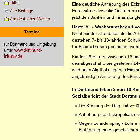
Hilfe
Eine deutliche Anhebung des Eckre
Euro würde einschließlich der aus
Alle Beiträge
jetzt den Banken und Finanzjongl
Am deutschen Wesen ...
Hartz IV - Wachstumsbedarf vo
Termine
Nicht minder skandalös als die Ar
gestehen 7- bis 13-jährigen Schul
für Dortmund und Umgebung
für Essen/Trinken gestrichen word
unter
www.dortmund-
initiativ.de
Kinder hören erst zwischen 16 un
das abgeschafft. Sie gestehen 14-
wird beim Alg II als eigenes Ein
angekündigte Anhebung des Kinder
In Dortmund leben 3 von 10 Kin
Sozialbericht der Stadt Dortmu
Die Kürzung der Regelsätze f
Anhebung des Eckregelsatzes be
Gegen Lohndumping - Löhne rauf
Einführung eines gesetzlichen