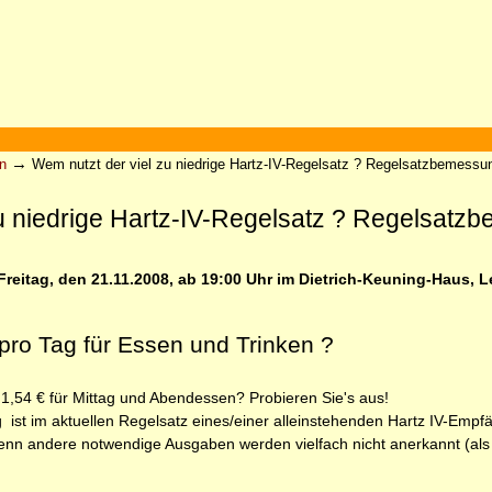
→
n
Wem nutzt der viel zu niedrige Hartz-IV-Regelsatz ? Regelsatzbemessu
u niedrige Hartz-IV-Regelsatz ? Regelsatz
reitag, den 21.11.2008, ab 19:00 Uhr im Dietrich­-Keuning­-Haus, L
pro Tag für Essen und Trinken ?
 1,54 € für Mittag und Abendessen? Probieren Sie's aus!
nig ist im aktuellen Regelsatz eines/einer alleinstehenden Hartz IV-Emp
enn andere not­wendige Ausgaben werden vielfach nicht anerkannt (als n