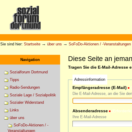
Direkt
zum
Inhalt
|
Direkt
zur
Sektionen
Benutzerspezifische
Navigation
Werkzeuge
→
→
Sie sind hier:
Startseite
über uns
SoFoDo-Aktionen / -Veranstaltungen
Diese Seite an jema
Navigation
Tragen Sie die E-Mail-Adresse 
Sozialforum Dortmund
Adressinformation
Tipps
Radio-Sendungen
Empfängeradresse (E-Mail)
(
Die E-Mail-Adresse, an die Sie de
Soziale Lage / Sozialpolitik
Sozialer Widerstand
Links
Absenderadresse
(Erforderli
Ihre E-Mail-Adresse
über uns
SoFoDo-Aktionen / -
Veranstaltungen