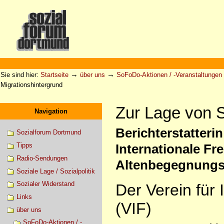
Direkt
zum
Inhalt
|
Direkt
zur
Sektionen
Benutzerspezifische
Navigation
Werkzeuge
→
→
Sie sind hier:
Startseite
über uns
SoFoDo-Aktionen / -Veranstaltungen
Migrationshintergrund
Zur Lage von S
Navigation
Berichterstatterin
Sozialforum Dortmund
Tipps
Internationale Fr
Radio-Sendungen
Altenbegegnungss
Soziale Lage / Sozialpolitik
Sozialer Widerstand
Der Verein für 
Links
(VIF)
über uns
SoFoDo-Aktionen / -