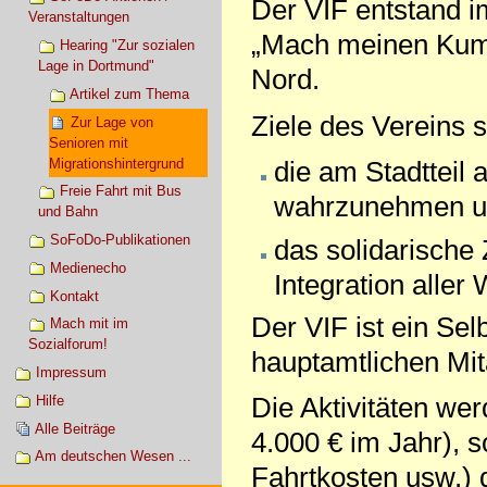
Der VIF entstand i
Veranstaltungen
„Mach meinen Kumpe
Hearing "Zur sozialen
Lage in Dortmund"
Nord.
Artikel zum Thema
Ziele des Vereins s
Zur Lage von
Senioren mit
Migrationshintergrund
die am Stadtteil 
Freie Fahrt mit Bus
wahrzunehmen un
und Bahn
SoFoDo-Publikationen
das solidarische
Medienecho
Integration aller
Kontakt
Der VIF ist ein Sel
Mach mit im
Sozialforum!
hauptamtlichen Mit
Impressum
Die Aktivitäten w
Hilfe
Alle Beiträge
4.000 € im Jahr), 
Am deutschen Wesen ...
Fahrtkosten usw.) 