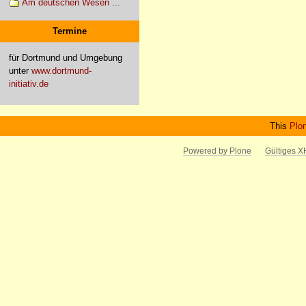
Am deutschen Wesen ...
Termine
für Dortmund und Umgebung
unter
www.dortmund-
initiativ.de
This
Plo
Powered by Plone
Gültiges 