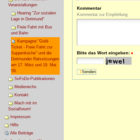
Veranstaltungen
Kommentar
Hearing "Zur sozialen
Kommentar zur Empfehlung
Lage in Dortmund"
Freie Fahrt mit Bus
und Bahn
Kampagne "Gold-
Ticket - Freie Fahrt zur
Bitte das Wort eingeben:
(R
Suppenküche" und die
Dortmunder Ratssitzungen
am 17. März und 19. Mai
'05
SoFoDo-Publikationen
Medienecho
Kontakt
Mach mit im
Sozialforum!
Impressum
Hilfe
Alle Beiträge