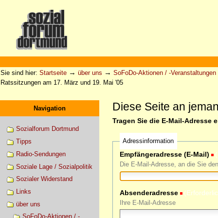
Direkt
zum
Inhalt
|
Direkt
zur
Sektionen
Benutzerspezifische
Navigation
Werkzeuge
→
→
Sie sind hier:
Startseite
über uns
SoFoDo-Aktionen / -Veranstaltungen
Ratssitzungen am 17. März und 19. Mai '05
Diese Seite an jema
Navigation
Tragen Sie die E-Mail-Adresse 
Sozialforum Dortmund
Adressinformation
Tipps
Radio-Sendungen
Empfängeradresse (E-Mail)
(
Die E-Mail-Adresse, an die Sie de
Soziale Lage / Sozialpolitik
Sozialer Widerstand
Links
Absenderadresse
(Erforderli
Ihre E-Mail-Adresse
über uns
SoFoDo-Aktionen / -