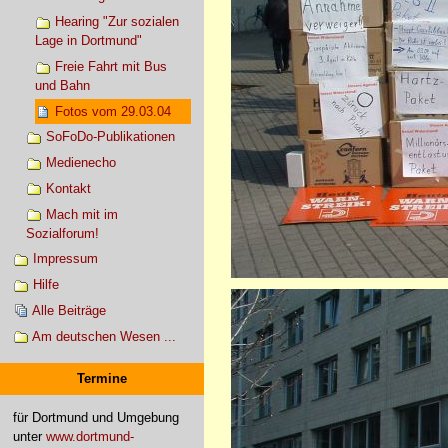
Hearing "Zur sozialen
Lage in Dortmund"
Freie Fahrt mit Bus
und Bahn
Fotos vom 29.03.04
SoFoDo-Publikationen
Medienecho
Kontakt
Mach mit im
Sozialforum!
Impressum
Hilfe
Alle Beiträge
Am deutschen Wesen ...
Termine
für Dortmund und Umgebung
unter
www.dortmund-