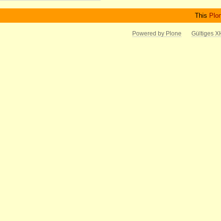
This
Plo
Powered by Plone
Gültiges 