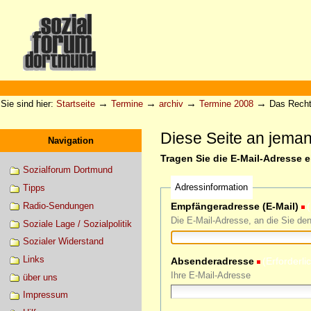
Direkt
zum
Inhalt
|
Direkt
zur
Sektionen
Benutzerspezifische
Navigation
Werkzeuge
→
→
→
→
Sie sind hier:
Startseite
Termine
archiv
Termine 2008
Das Recht
Diese Seite an jema
Navigation
Tragen Sie die E-Mail-Adresse 
Sozialforum Dortmund
Adressinformation
Tipps
Radio-Sendungen
Empfängeradresse (E-Mail)
(
Die E-Mail-Adresse, an die Sie de
Soziale Lage / Sozialpolitik
Sozialer Widerstand
Links
Absenderadresse
(Erforderli
Ihre E-Mail-Adresse
über uns
Impressum