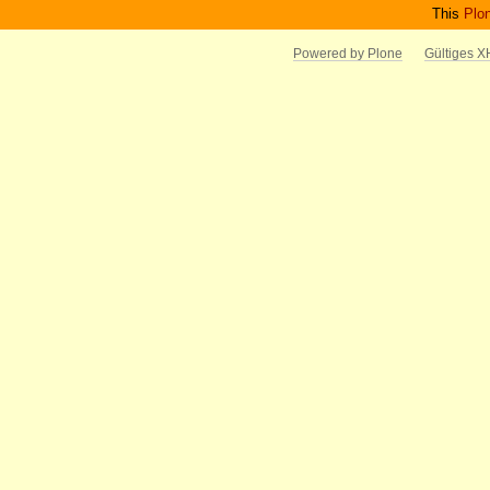
This
Plo
Powered by Plone
Gültiges 