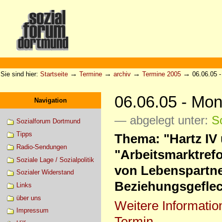
Direkt
zum
Inhalt
|
Direkt
zur
Sektionen
Benutzerspezifische
Navigation
Werkzeuge
→
→
→
→
Sie sind hier:
Startseite
Termine
archiv
Termine 2005
06.06.05 
06.06.05 - Mo
Navigation
— abgelegt unter:
S
Sozialforum Dortmund
Tipps
Thema: "Hartz IV 
Radio-Sendungen
"Arbeitsmarktrefo
Soziale Lage / Sozialpolitik
von Lebenspartne
Sozialer Widerstand
Beziehungsgeflec
Links
über uns
Weitere Informatio
Impressum
Termin…