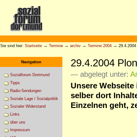
Direkt
zum
Inhalt
|
Direkt
zur
Sektionen
Benutzerspezifische
Navigation
Werkzeuge
→
→
→
→
Sie sind hier:
Startseite
Termine
archiv
Termine 2004
29.4.2004
29.4.2004 Plo
Navigation
— abgelegt unter:
Ar
Sozialforum Dortmund
Tipps
Unsere Webseite i
Radio-Sendungen
selber dort Inhal
Soziale Lage / Sozialpolitik
Einzelnen geht, z
Sozialer Widerstand
Links
über uns
Impressum