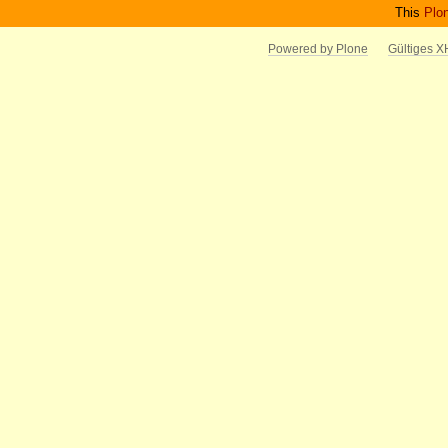
This
Plo
Powered by Plone
Gültiges 