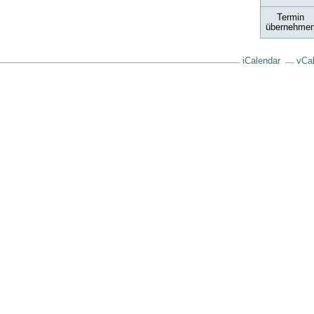
Termin
übernehme
iCalendar
vCa