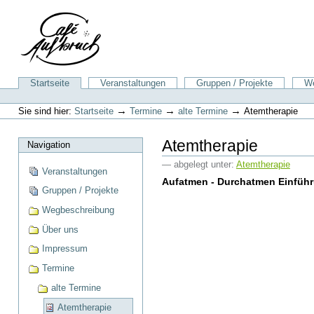
Direkt
zum
Inhalt
|
Direkt
zur
Sektionen
Startseite
Veranstaltungen
Gruppen / Projekte
We
Navigation
Benutzerspezifische
Werkzeuge
→
→
→
Sie sind hier:
Startseite
Termine
alte Termine
Atemtherapie
Atemtherapie
Navigation
— abgelegt unter:
Atemtherapie
Veranstaltungen
Aufatmen - Durchatmen Einführ
Gruppen / Projekte
Wegbeschreibung
Über uns
Impressum
Termine
alte Termine
Atemtherapie