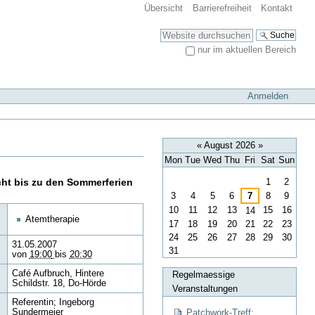
Übersicht
Barrierefreiheit
Kontakt
Website durchsuchen
nur im aktuellen Bereich
Erweiterte Suche…
Anmelden
«
August 2026
»
Mon
Tue
Wed
Thu
Fri
Sat
Sun
August
ht bis zu den Sommerferien
1
2
3
4
5
6
7
8
9
10
11
12
13
15
16
14
Atemtherapie
17
18
19
20
21
22
23
24
25
26
27
28
29
30
31.05.2007
31
von
19:00
bis
20:30
Café Aufbruch, Hintere
Regelmaessige
Schildstr. 18, Do-Hörde
Veranstaltungen
Referentin; Ingeborg
Patchwork-Treff:
Sundermeier