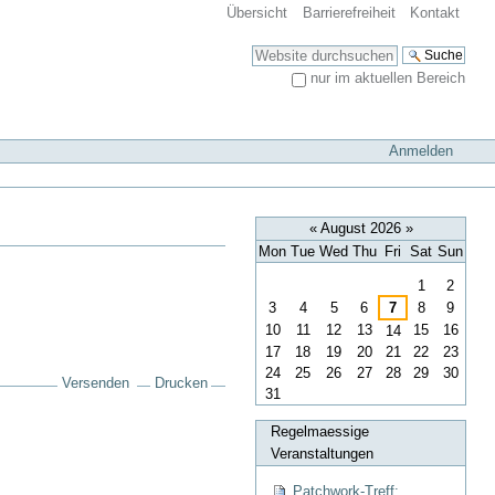
Übersicht
Barrierefreiheit
Kontakt
Website durchsuchen
nur im aktuellen Bereich
Erweiterte Suche…
Anmelden
«
August 2026
»
Mon
Tue
Wed
Thu
Fri
Sat
Sun
August
1
2
3
4
5
6
7
8
9
10
11
12
13
15
16
14
17
18
19
20
21
22
23
24
25
26
27
28
29
30
Versenden
Drucken
31
Regelmaessige
Veranstaltungen
Patchwork-Treff: