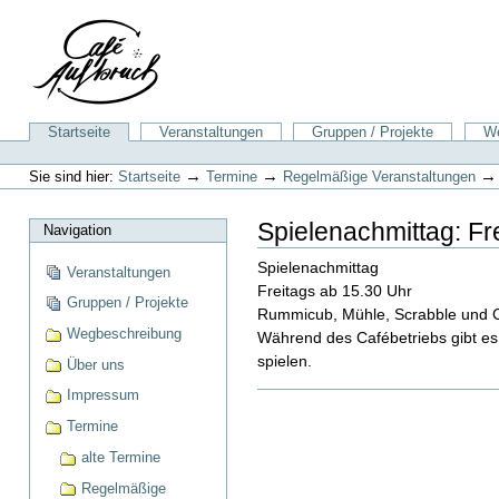
Direkt
zum
Inhalt
|
Direkt
zur
Sektionen
Startseite
Veranstaltungen
Gruppen / Projekte
We
Navigation
Benutzerspezifische
Werkzeuge
→
→
Sie sind hier:
Startseite
Termine
Regelmäßige Veranstaltungen
Spielenachmittag: Fr
Navigation
Spielenachmittag
Veranstaltungen
Freitags ab 15.30 Uhr
Gruppen / Projekte
Rummicub, Mühle, Scrabble und C
Wegbeschreibung
Während des Cafébetriebs gibt es 
spielen.
Über uns
Impressum
Artikelaktionen
Termine
alte Termine
Regelmäßige