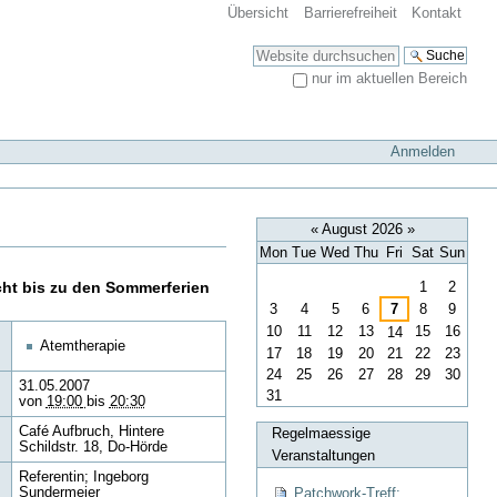
Übersicht
Barrierefreiheit
Kontakt
Website durchsuchen
nur im aktuellen Bereich
Erweiterte Suche…
Anmelden
«
August 2026
»
Mon
Tue
Wed
Thu
Fri
Sat
Sun
August
ht bis zu den Sommerferien
1
2
3
4
5
6
7
8
9
10
11
12
13
15
16
14
Atemtherapie
17
18
19
20
21
22
23
24
25
26
27
28
29
30
31.05.2007
31
von
19:00
bis
20:30
Café Aufbruch, Hintere
Regelmaessige
Schildstr. 18, Do-Hörde
Veranstaltungen
Referentin; Ingeborg
Patchwork-Treff:
Sundermeier