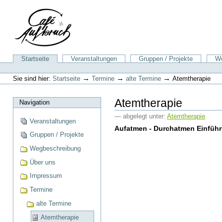
Direkt
zum
Inhalt
|
Direkt
zur
Sektionen
Startseite
Veranstaltungen
Gruppen / Projekte
We
Navigation
Benutzerspezifische
Werkzeuge
→
→
→
Sie sind hier:
Startseite
Termine
alte Termine
Atemtherapie
Atemtherapie
Navigation
— abgelegt unter:
Atemtherapie
Veranstaltungen
Aufatmen - Durchatmen Einführ
Gruppen / Projekte
Wegbeschreibung
Über uns
Impressum
Termine
alte Termine
Atemtherapie