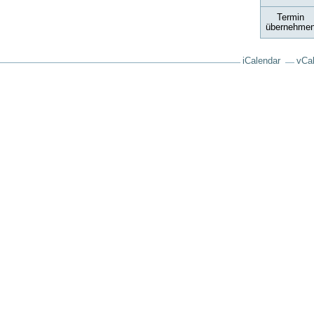
Termin
übernehme
iCalendar
vCa