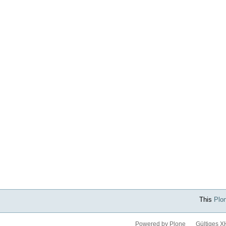
This
Plo
Powered by Plone
Gültiges 