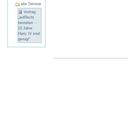
alte Termine
Vortrag:
„aufRecht
bestehen -
10 Jahre
Hartz IV sind
genug!“
Artikelaktionen