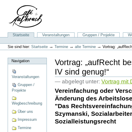
Direkt
zum
Inhalt
|
Direkt
zur
Sektionen
Startseite
Veranstaltungen
Gruppen / Projekte
We
Navigation
Benutzerspezifische
Werkzeuge
→
→
→
Sie sind hier:
Startseite
Termine
alte Termine
Vortrag: „aufRec
Vortrag: „aufRecht b
Navigation
IV sind genug!“
Veranstaltungen
— abgelegt unter:
Vortrag mit
Gruppen /
Vereinfachung oder Versc
Projekte
Änderung des Arbeitslosen
Wegbeschreibung
"Das Rechtsvereinfachun
Über uns
Szymanski, Sozialarbeiter
Impressum
Sozialleistungsrecht
Termine