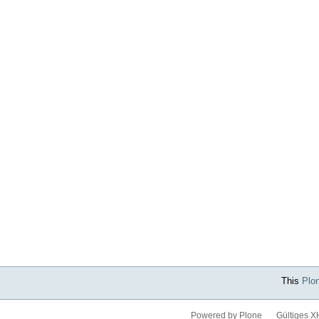
This
Plo
Powered by Plone
Gültiges 