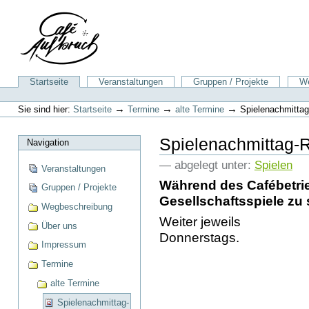
Direkt
zum
Inhalt
|
Direkt
zur
Sektionen
Startseite
Veranstaltungen
Gruppen / Projekte
We
Navigation
Benutzerspezifische
Werkzeuge
→
→
→
Sie sind hier:
Startseite
Termine
alte Termine
Spielenachmitta
Spielenachmittag-
Navigation
— abgelegt unter:
Spielen
Veranstaltungen
Während des Cafébetrie
Gruppen / Projekte
Gesellschaftsspiele zu 
Wegbeschreibung
Weiter jeweils
Über uns
Donnerstags.
Impressum
Termine
alte Termine
Spielenachmittag-