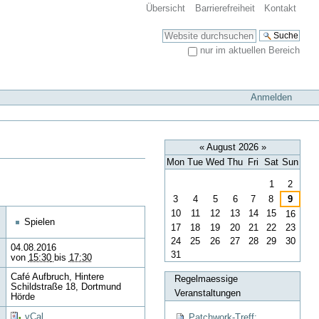
Übersicht
Barrierefreiheit
Kontakt
Website durchsuchen
nur im aktuellen Bereich
Erweiterte Suche…
Anmelden
«
August 2026
»
Mon
Tue
Wed
Thu
Fri
Sat
Sun
August
1
2
3
4
5
6
7
8
9
10
11
12
13
14
15
16
Spielen
17
18
19
20
21
22
23
24
25
26
27
28
29
30
04.08.2016
31
von
15:30
bis
17:30
Café Aufbruch, Hintere
Regelmaessige
Schildstraße 18, Dortmund
Veranstaltungen
Hörde
vCal
Patchwork-Treff: