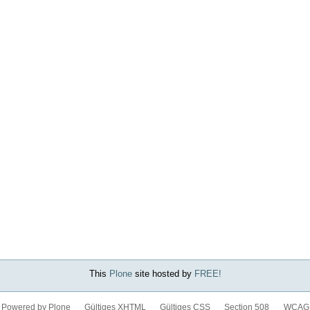
This
Plone
site hosted by
FREE!
Powered by Plone
Gültiges XHTML
Gültiges CSS
Section 508
WCAG