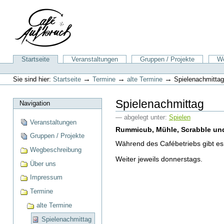
Direkt
zum
Inhalt
|
Direkt
zur
Sektionen
Startseite
Veranstaltungen
Gruppen / Projekte
We
Navigation
Benutzerspezifische
Werkzeuge
→
→
→
Sie sind hier:
Startseite
Termine
alte Termine
Spielenachmittag
Spielenachmittag
Navigation
— abgelegt unter:
Spielen
Veranstaltungen
Rummicub, Mühle, Scrabble und 
Gruppen / Projekte
Während des Cafébetriebs gibt es 
Wegbeschreibung
Weiter jeweils donnerstags.
Über uns
Impressum
Termine
alte Termine
Spielenachmittag