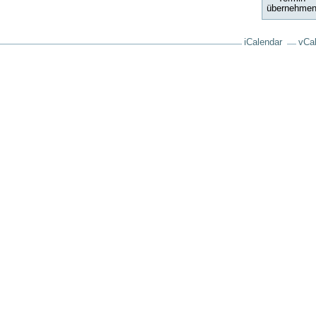
übernehme
iCalendar
vCa