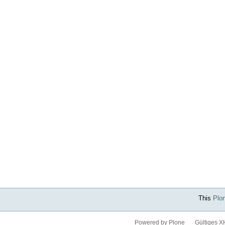
This
Plo
Powered by Plone
Gültiges 