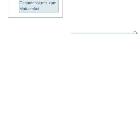
Gesprächskreis zum
Matriarchat
iCa
Artikelaktionen