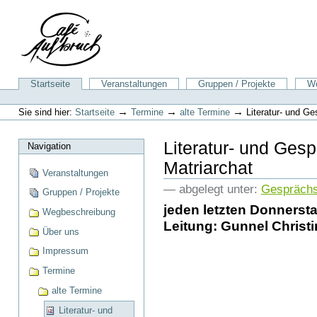
Direkt
zum
Inhalt
|
Direkt
zur
Sektionen
Startseite
Veranstaltungen
Gruppen / Projekte
We
Navigation
Benutzerspezifische
Werkzeuge
→
→
→
Sie sind hier:
Startseite
Termine
alte Termine
Literatur- und G
Literatur- und Ges
Navigation
Matriarchat
Veranstaltungen
— abgelegt unter:
Gespräch
Gruppen / Projekte
jeden letzten Donnerst
Wegbeschreibung
Leitung: Gunnel Christ
Über uns
Impressum
Termine
alte Termine
Literatur- und