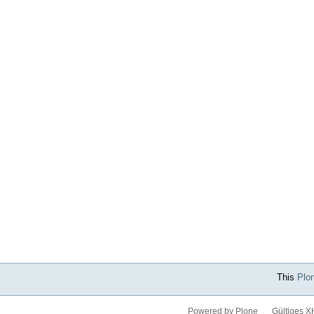
This
Plo
Powered by Plone
Gültiges 