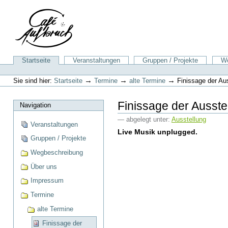
Direkt
zum
Inhalt
|
Direkt
zur
Sektionen
Startseite
Veranstaltungen
Gruppen / Projekte
We
Navigation
Benutzerspezifische
Werkzeuge
→
→
→
Sie sind hier:
Startseite
Termine
alte Termine
Finissage der Au
Finissage der Ausste
Navigation
— abgelegt unter:
Ausstellung
Veranstaltungen
Live Musik unplugged.
Gruppen / Projekte
Wegbeschreibung
Über uns
Impressum
Termine
alte Termine
Finissage der