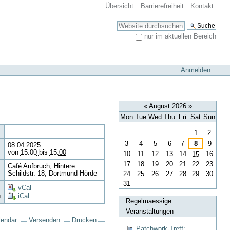
Übersicht
Barrierefreiheit
Kontakt
Website durchsuchen
nur im aktuellen Bereich
Erweiterte Suche…
Anmelden
«
August 2026
»
Mon
Tue
Wed
Thu
Fri
Sat
Sun
August
1
2
3
4
5
6
7
8
9
08.04.2025
von
15:00
bis
15:00
10
11
12
13
14
16
15
17
18
19
20
21
22
23
Café Aufbruch, Hintere
24
25
26
27
28
29
30
Schildstr. 18, Dortmund-Hörde
31
vCal
n
iCal
Regelmaessige
Veranstaltungen
lendar
Versenden
Drucken
Patchwork-Treff: