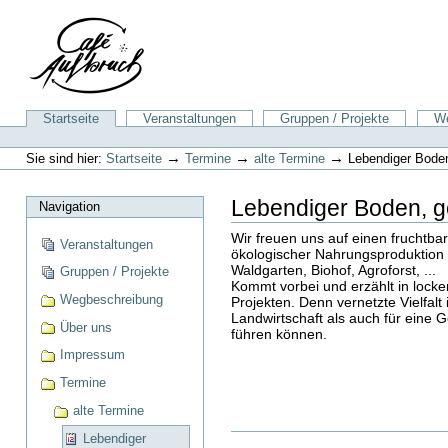
Direkt
zum
Inhalt
|
Direkt
zur
Sektionen
Startseite
Veranstaltungen
Gruppen / Projekte
We
Navigation
Benutzerspezifische
Werkzeuge
→
→
→
Sie sind hier:
Startseite
Termine
alte Termine
Lebendiger Boden
Lebendiger Boden, g
Navigation
Wir freuen uns auf einen fruchtba
Veranstaltungen
ökologischer Nahrungsproduktion 
Waldgarten, Biohof, Agroforst, ...
Gruppen / Projekte
Kommt vorbei und erzählt in lock
Wegbeschreibung
Projekten. Denn vernetzte Vielfalt 
Landwirtschaft als auch für eine Ge
Über uns
führen können.
Impressum
Termine
alte Termine
Lebendiger
Artikelaktionen