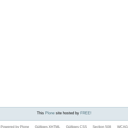
This
Plone
site hosted by
FREE!
Powered by Plone
Gültiges XHTML
Gültiges CSS
Section 508
WCAG