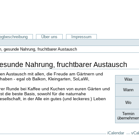
gbeschreibung
Über uns
Impressum
, gesunde Nahrung, fruchtbarer Austausch
esunde Nahrung, fruchtbarer Austausch
ren Austausch mit allen, die Freude am Gärtnern und
haben - egal ob Balkon, Kleingarten, SoLaWi,
Was
erer Runde bei Kaffee und Kuchen von euren Gärten und
Wann
ist die beste Basis, sowohl für die naturnahe
sellschaft, in der Alle ein gutes (und leckeres:) Leben
Wo
Termin
übernehme
iCalendar
vCa