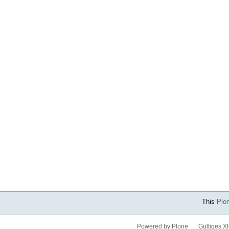
This
Plo
Powered by Plone
Gültiges 