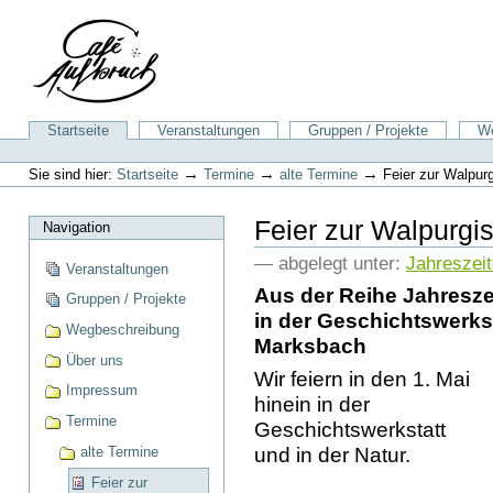
Direkt
zum
Inhalt
|
Direkt
zur
Sektionen
Startseite
Veranstaltungen
Gruppen / Projekte
We
Navigation
Benutzerspezifische
Werkzeuge
→
→
→
Sie sind hier:
Startseite
Termine
alte Termine
Feier zur Walpur
Feier zur Walpurgi
Navigation
— abgelegt unter:
Jahreszeit
Veranstaltungen
Aus der Reihe Jahresze
Gruppen / Projekte
in der Geschichtswerks
Wegbeschreibung
Marksbach
Über uns
Wir feiern in den 1. Mai
Impressum
hinein in der
Termine
Geschichtswerkstatt
und in der Natur.
alte Termine
Feier zur