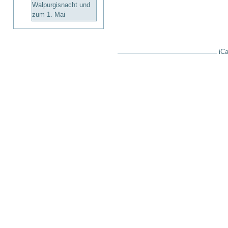
Walpurgisnacht und
zum 1. Mai
iCa
Artikelaktionen