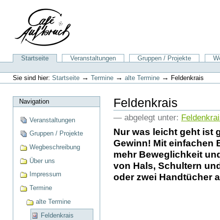
Direkt
zum
Inhalt
|
Direkt
zur
Sektionen
Startseite
Veranstaltungen
Gruppen / Projekte
We
Navigation
Benutzerspezifische
Werkzeuge
→
→
→
Sie sind hier:
Startseite
Termine
alte Termine
Feldenkrais
Feldenkrais
Navigation
— abgelegt unter:
Feldenkrai
Veranstaltungen
Nur was leicht geht ist 
Gruppen / Projekte
Gewinn! Mit einfachen
Wegbeschreibung
mehr Beweglichkeit und
Über uns
von Hals, Schultern un
Impressum
oder zwei Handtücher al
Termine
alte Termine
Feldenkrais