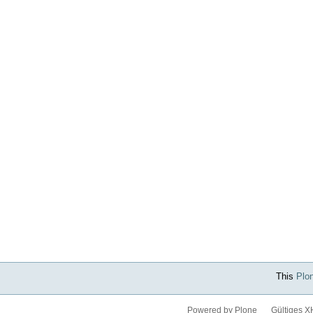
This
Plo
Powered by Plone
Gültiges 