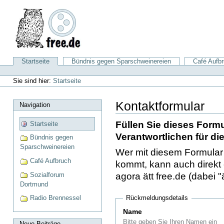
Direkt
zum
Inhalt
|
Direkt
zur
Sektionen
Startseite
Bündnis gegen Sparschweinereien
Café Aufb
Navigation
Benutzerspezifische
Werkzeuge
Sie sind hier:
Startseite
Kontaktformular
Navigation
Füllen Sie dieses Form
Startseite
Verantwortlichen für di
Bündnis gegen
Sparschweinereien
Wer mit diesem Formular
Café Aufbruch
kommt, kann auch direkt 
Sozialforum
agora ätt free.de (dabei 
Dortmund
Radio Brennessel
Rückmeldungsdetails
Name
Bitte geben Sie Ihren Namen ein
Neue Beiträge