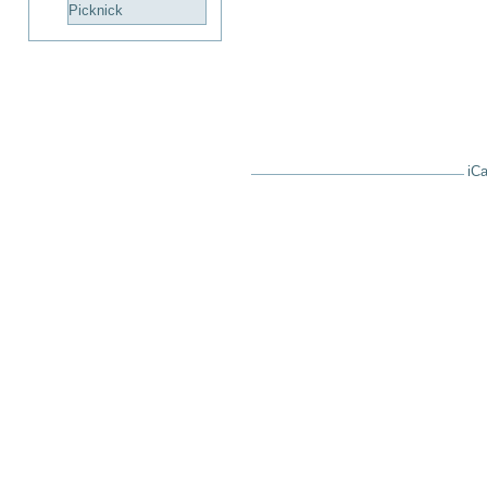
Picknick
iCa
Artikelaktionen