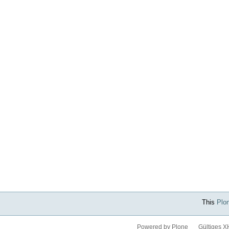
This
Plo
Powered by Plone
Gültiges 