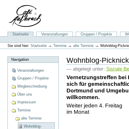
Direkt
zum
Inhalt
|
Direkt
zur
Sektionen
Startseite
Veranstaltungen
Gruppen / Projekte
We
Navigation
Benutzerspezifische
Werkzeuge
→
→
→
Sie sind hier:
Startseite
Termine
alte Termine
Wohnblog-Pickni
Wohnblog-Picknick
Navigation
— abgelegt unter:
Soziale B
Veranstaltungen
Vernetzungstreffen bei 
Gruppen / Projekte
sich für gemeinschaftl
Wegbeschreibung
Dortmund und Umgebung
Über uns
willkommen.
Impressum
Weiter jeden 4. Freitag
Termine
im Monat
alte Termine
Wohnblog-