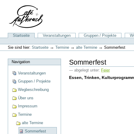
Direkt
zum
Inhalt
|
Direkt
zur
Sektionen
Startseite
Veranstaltungen
Gruppen / Projekte
We
Navigation
Benutzerspezifische
Werkzeuge
→
→
→
Sie sind hier:
Startseite
Termine
alte Termine
Sommerfest
Sommerfest
Navigation
— abgelegt unter:
Feier
Veranstaltungen
Essen, Trinken, Kulturprogramm
Gruppen / Projekte
Wegbeschreibung
Über uns
Impressum
Termine
alte Termine
Sommerfest