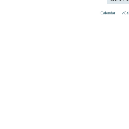
iCalendar
vCa