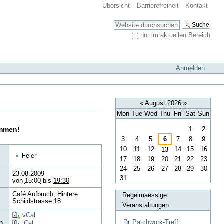
Übersicht
Barrierefreiheit
Kontakt
Website durchsuchen
nur im aktuellen Bereich
Erweiterte Suche…
Anmelden
«
August 2026
»
Mon
Tue
Wed
Thu
Fri
Sat
Sun
August
ommen!
1
2
3
4
5
6
7
8
9
10
11
12
14
15
16
13
Feier
17
18
19
20
21
22
23
24
25
26
27
28
29
30
23.08.2009
31
von
15:00
bis
19:30
Café Aufbruch, Hintere
Regelmaessige
Schildstrasse 18
Veranstaltungen
vCal
Patchwork-Treff:
n
iCal