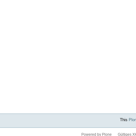
This
Plo
Powered by Plone
Gültiges 