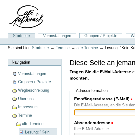
Direkt
zum
Inhalt
|
Direkt
zur
Sektionen
Startseite
Veranstaltungen
Gruppen / Projekte
We
Navigation
Benutzerspezifische
Werkzeuge
→
→
→
Sie sind hier:
Startseite
Termine
alte Termine
Lesung: "Kein Kri
Diese Seite an jema
Navigation
Tragen Sie die E-Mail-Adresse 
Veranstaltungen
möchten.
Gruppen / Projekte
Wegbeschreibung
Adressinformation
Über uns
Empfängeradresse (E-Mail)
(
Die E-Mail-Adresse, an die Sie de
Impressum
Termine
Absenderadresse
(Erforderli
alte Termine
Ihre E-Mail-Adresse
Lesung: "Kein