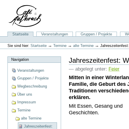
Direkt
zum
Inhalt
|
Direkt
zur
Sektionen
Startseite
Veranstaltungen
Gruppen / Projekte
We
Navigation
Benutzerspezifische
Werkzeuge
→
→
→
Sie sind hier:
Startseite
Termine
alte Termine
Jahreszeitenfest
Jahreszeitenfest: 
Navigation
— abgelegt unter:
Feier
Veranstaltungen
Mitten in einer Winterla
Gruppen / Projekte
Familie, die Geburt des
Wegbeschreibung
Traditionen verschiede
Über uns
erklären.
Impressum
Mit Essen, Gesang und
Termine
Geschichten.
alte Termine
Jahreszeitenfest: