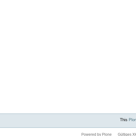
This
Plo
Powered by Plone
Gültiges 