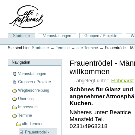
Direkt
zum
Inhalt
|
Direkt
zur
Sektionen
Startseite
Veranstaltungen
Gruppen / Projekte
We
Navigation
Benutzerspezifische
Werkzeuge
→
→
→
Sie sind hier:
Startseite
Termine
alte Termine
Frauentrödel - M
Frauentrödel - Männ
Navigation
willkommen
Veranstaltungen
— abgelegt unter:
Flohmarkt
Gruppen / Projekte
Schönes für Glanz und 
Wegbeschreibung
angenehmer Atmosphäre
Über uns
Kuchen.
Impressum
Näheres unter: Beatrice
Termine
Mansfeld Tel.
alte Termine
0231/4968218
Frauentrödel -