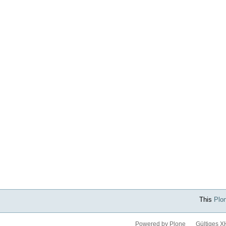
This
Plo
Powered by Plone
Gültiges 