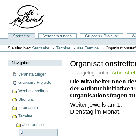
Direkt
zum
Inhalt
|
Direkt
zur
Sektionen
Startseite
Veranstaltungen
Gruppen / Projekte
We
Navigation
Benutzerspezifische
Werkzeuge
→
→
→
Sie sind hier:
Startseite
Termine
alte Termine
Organisationstref
Organisationstreffe
Navigation
— abgelegt unter:
Arbeitstref
Veranstaltungen
Die MitarbeiterInnen de
Gruppen / Projekte
der Aufbruchinitiative t
Wegbeschreibung
Organisationsfragen z
Über uns
Weiter jeweils am 1.
Impressum
Dienstag im Monat.
Termine
alte Termine