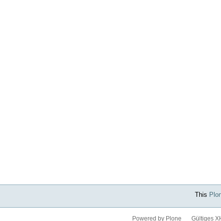
This
Plo
Powered by Plone
Gültiges 