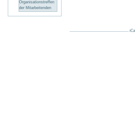
Organisationstreffen
der Mitarbeitenden
iCa
Artikelaktionen