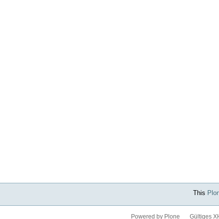
This
Plo
Powered by Plone
Gültiges 