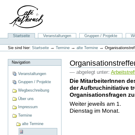
Direkt
zum
Inhalt
|
Direkt
zur
Sektionen
Startseite
Veranstaltungen
Gruppen / Projekte
We
Navigation
Benutzerspezifische
Werkzeuge
→
→
→
Sie sind hier:
Startseite
Termine
alte Termine
Organisationstref
Organisationstreffe
Navigation
— abgelegt unter:
Arbeitstref
Veranstaltungen
Die MitarbeiterInnen de
Gruppen / Projekte
der Aufbruchinitiative t
Wegbeschreibung
Organisationsfragen z
Über uns
Weiter jeweils am 1.
Impressum
Dienstag im Monat.
Termine
alte Termine