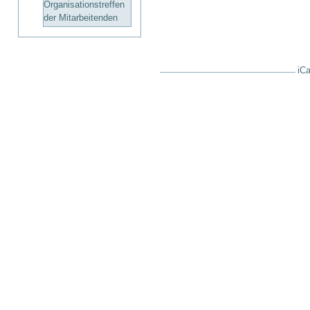
Organisationstreffen
der Mitarbeitenden
iCa
Artikelaktionen