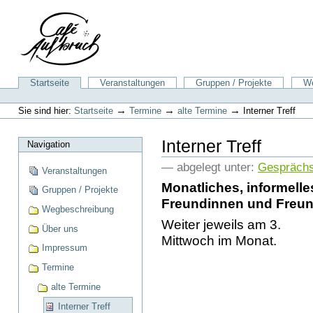
Direkt
zum
Inhalt
|
Direkt
zur
Sektionen
Startseite
Veranstaltungen
Gruppen / Projekte
We
Navigation
Benutzerspezifische
Werkzeuge
→
→
→
Sie sind hier:
Startseite
Termine
alte Termine
Interner Treff
Interner Treff
Navigation
— abgelegt unter:
Gespräch
Veranstaltungen
Monatliches, informelles
Gruppen / Projekte
Freundinnen und Freun
Wegbeschreibung
Weiter jeweils am 3.
Über uns
Mittwoch im Monat.
Impressum
Termine
alte Termine
Interner Treff