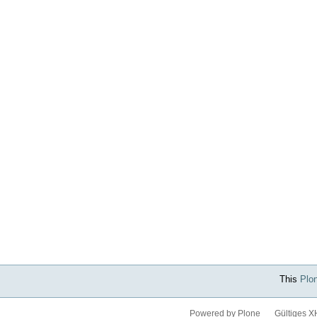
This
Plo
Powered by Plone
Gültiges 