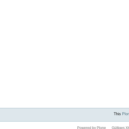
This
Plo
Powered by Plone
Gültiges 