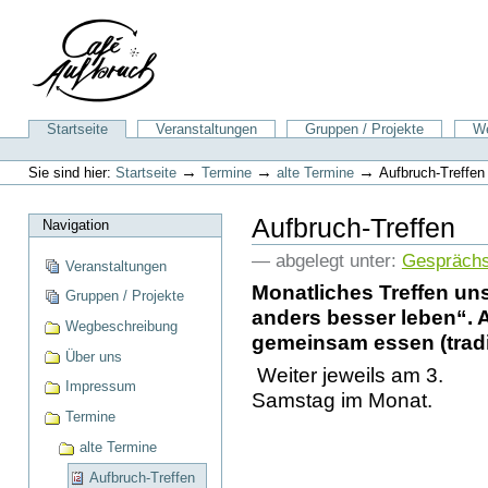
Direkt
zum
Inhalt
|
Direkt
zur
Sektionen
Startseite
Veranstaltungen
Gruppen / Projekte
We
Navigation
Benutzerspezifische
Werkzeuge
→
→
→
Sie sind hier:
Startseite
Termine
alte Termine
Aufbruch-Treffen
Aufbruch-Treffen
Navigation
— abgelegt unter:
Gespräch
Veranstaltungen
Monatliches Treffen unse
Gruppen / Projekte
anders besser leben“. 
Wegbeschreibung
gemeinsam essen (traditi
Über uns
Weiter jeweils am 3.
Impressum
Samstag im Monat.
Termine
alte Termine
Aufbruch-Treffen