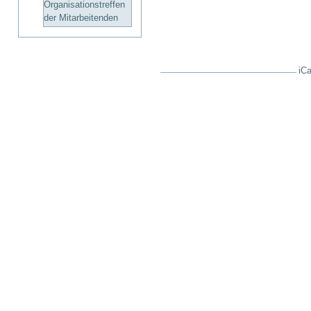
Organisationstreffen
der Mitarbeitenden
iCa
Artikelaktionen