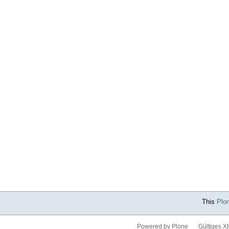
This
Plo
Powered by Plone
Gültiges 