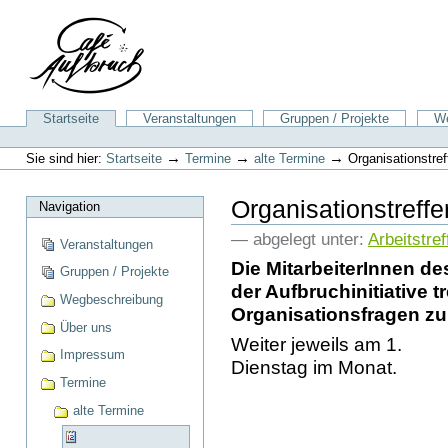
Direkt
zum
Inhalt
|
Direkt
zur
Sektionen
Startseite
Veranstaltungen
Gruppen / Projekte
We
Navigation
Benutzerspezifische
Werkzeuge
→
→
→
Sie sind hier:
Startseite
Termine
alte Termine
Organisationstref
Organisationstreffe
Navigation
— abgelegt unter:
Arbeitstref
Veranstaltungen
Die MitarbeiterInnen de
Gruppen / Projekte
der Aufbruchinitiative t
Wegbeschreibung
Organisationsfragen z
Über uns
Weiter jeweils am 1.
Impressum
Dienstag im Monat.
Termine
alte Termine