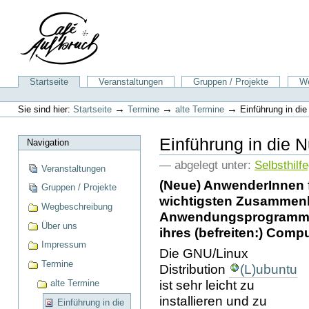
Direkt
zum
Inhalt
|
Direkt
zur
Sektionen
Startseite
Veranstaltungen
Gruppen / Projekte
We
Navigation
Benutzerspezifische
Werkzeuge
→
→
→
Sie sind hier:
Startseite
Termine
alte Termine
Einführung in die
Einführung in die N
Navigation
— abgelegt unter:
Selbsthilf
Veranstaltungen
(Neue) AnwenderInnen fr
Gruppen / Projekte
wichtigsten Zusammen
Wegbeschreibung
Anwendungsprogramme 
Über uns
ihres (befreiten:) Comp
Impressum
Die GNU/Linux
Termine
Distribution
(L)ubuntu
ist sehr leicht zu
alte Termine
installieren und zu
Einführung in die