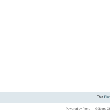
This
Plo
Powered by Plone
Gültiges 