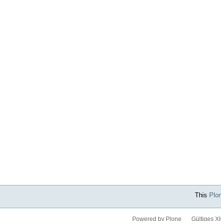
This
Plo
Powered by Plone
Gültiges 