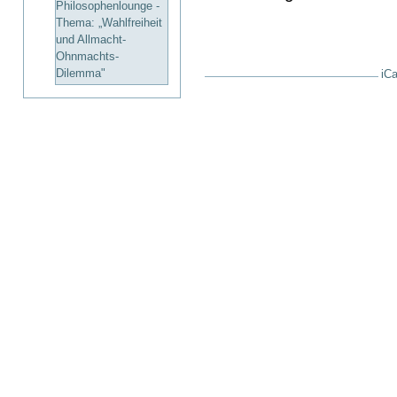
Philosophenlounge -
Thema: „Wahlfreiheit
und Allmacht-
Ohnmachts-
Dilemma"
iCa
Artikelaktionen