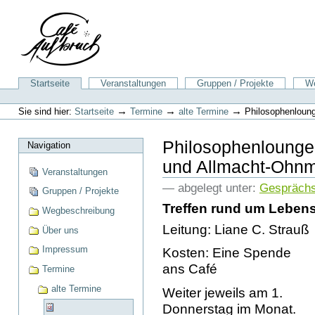
Direkt
zum
Inhalt
|
Direkt
zur
Sektionen
Startseite
Veranstaltungen
Gruppen / Projekte
We
Navigation
Benutzerspezifische
Werkzeuge
→
→
→
Sie sind hier:
Startseite
Termine
alte Termine
Philosophenloung
Philosophenlounge 
Navigation
und Allmacht-Ohn
Veranstaltungen
— abgelegt unter:
Gespräch
Gruppen / Projekte
Treffen rund um Leben
Wegbeschreibung
Leitung: Liane C. Strauß
Über uns
Impressum
Kosten: Eine Spende
ans Café
Termine
alte Termine
Weiter jeweils am 1.
Donnerstag im Monat.