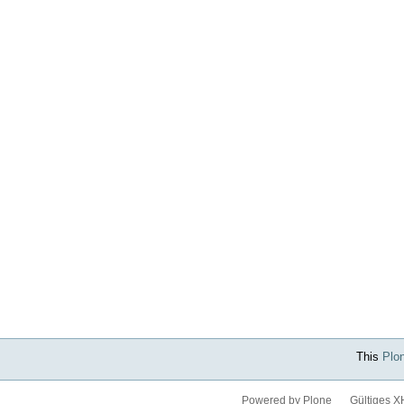
This
Plo
Powered by Plone
Gültiges 