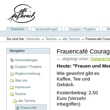
Direkt
zum
Inhalt
|
Direkt
zur
Sektionen
Startseite
Veranstaltungen
Gruppen / Projekte
We
Navigation
Benutzerspezifische
Werkzeuge
→
→
→
Sie sind hier:
Startseite
Termine
alte Termine
Frauencafé Cour
Frauencafé Courag
Navigation
— abgelegt unter:
Gespräch
Veranstaltungen
Heute: "Frauen und Me
Gruppen / Projekte
Wie gewohnt gibt es
Wegbeschreibung
Kaffee, Tee und
Über uns
Gebäck.
Impressum
Kostenbeitrag: 2,50
Termine
Euro (Verzehr
alte Termine
inbegriffen)
Frauencafé