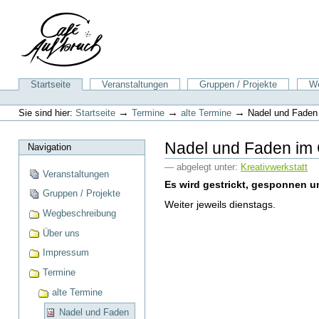
Direkt
zum
Inhalt
|
Direkt
zur
Sektionen
Startseite
Veranstaltungen
Gruppen / Projekte
We
Navigation
Benutzerspezifische
Werkzeuge
→
→
→
Sie sind hier:
Startseite
Termine
alte Termine
Nadel und Faden
Nadel und Faden im
Navigation
— abgelegt unter:
Kreativwerkstatt
Veranstaltungen
Es wird gestrickt, gesponnen un
Gruppen / Projekte
Weiter jeweils dienstags.
Wegbeschreibung
Über uns
Impressum
Termine
alte Termine
Nadel und Faden