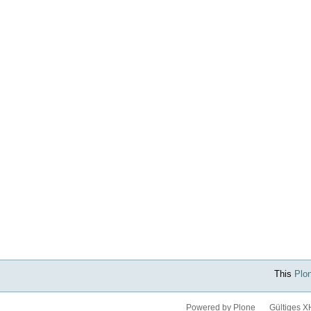
This
Plo
Powered by Plone
Gültiges 