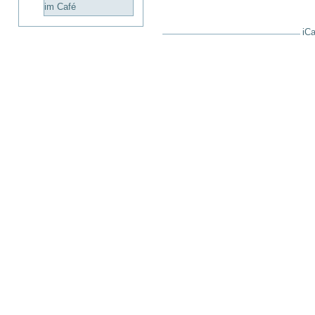
im Café
iCa
Artikelaktionen