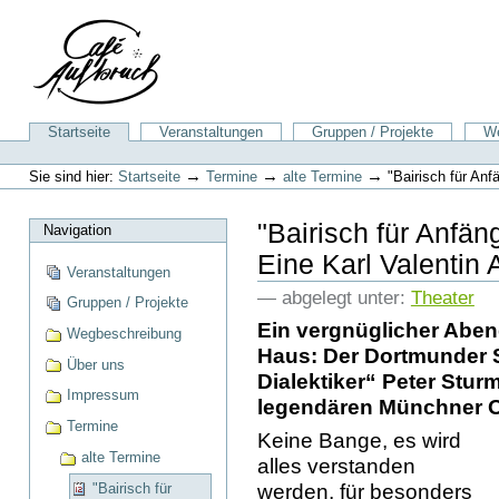
Direkt
zum
Inhalt
|
Direkt
zur
Sektionen
Startseite
Veranstaltungen
Gruppen / Projekte
We
Navigation
Benutzerspezifische
Werkzeuge
→
→
→
Sie sind hier:
Startseite
Termine
alte Termine
"Bairisch für Anf
"Bairisch für Anfän
Navigation
Eine Karl Valentin
Veranstaltungen
— abgelegt unter:
Theater
Gruppen / Projekte
Ein vergnüglicher Abend
Wegbeschreibung
Haus: Der Dortmunder S
Über uns
Dialektiker“ Peter Stu
Impressum
legendären Münchner Or
Termine
Keine Bange, es wird
alte Termine
alles verstanden
werden, für besonders
"Bairisch für