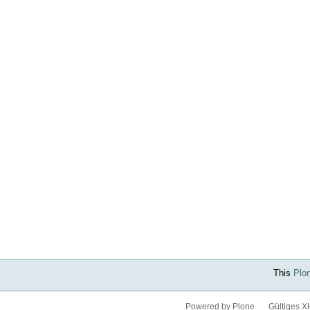
This
Plo
Powered by Plone
Gültiges 