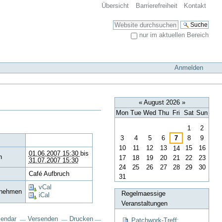
Übersicht
Barrierefreiheit
Kontakt
Website durchsuchen
nur im aktuellen Bereich
Erweiterte Suche…
Anmelden
«
August 2026
»
Mon
Tue
Wed
Thu
Fri
Sat
Sun
August
1
2
3
4
5
6
7
8
9
s
10
11
12
13
15
16
14
01.06.2007 15:30
bis
n
17
18
19
20
21
22
23
31.07.2007 15:30
24
25
26
27
28
29
30
Café Aufbruch
31
vCal
rnehmen
Regelmaessige
iCal
Veranstaltungen
lendar
Versenden
Drucken
Patchwork-Treff: