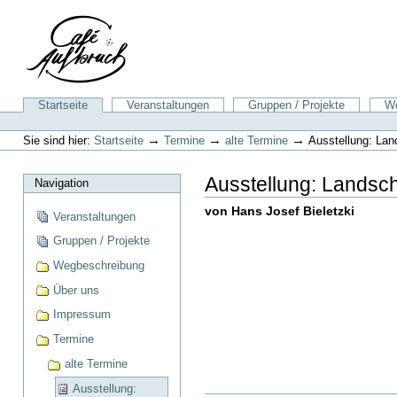
Direkt
zum
Inhalt
|
Direkt
zur
Sektionen
Startseite
Veranstaltungen
Gruppen / Projekte
We
Navigation
Benutzerspezifische
Werkzeuge
→
→
→
Sie sind hier:
Startseite
Termine
alte Termine
Ausstellung: Land
Ausstellung: Landsch
Navigation
von Hans Josef Bieletzki
Veranstaltungen
Gruppen / Projekte
Wegbeschreibung
Über uns
Impressum
Termine
alte Termine
Ausstellung: