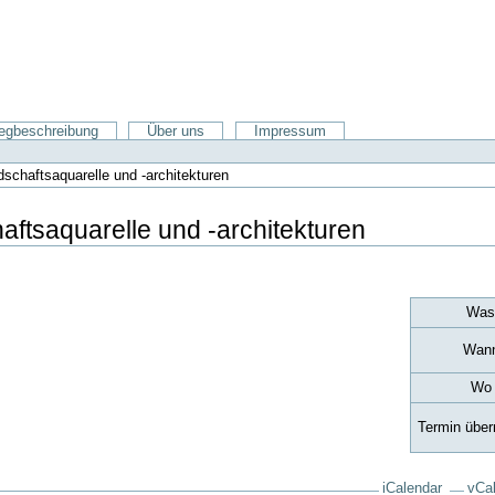
gbeschreibung
Über uns
Impressum
schaftsaquarelle und -architekturen
aftsaquarelle und -architekturen
Wa
Wan
Wo
Termin übe
iCalendar
vCa