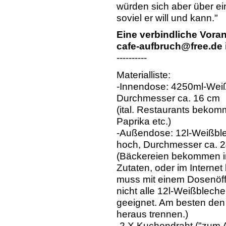
würden sich aber über ei
soviel er will und kann."
Eine verbindliche Vora
cafe-aufbruch@free.de 
----------
Materialliste:
-Innendose: 4250ml-Weiß
Durchmesser ca. 16 cm
(ital. Restaurants beko
Paprika etc.)
-Außendose: 12l-Weißble
hoch, Durchmesser ca. 
(Bäckereien bekommen 
Zutaten, oder im Internet
muss mit einem Dosenöff
nicht alle 12l-Weißbleche
geeignet. Am besten de
heraus trennen.)
-2 X Kuchendraht ("zum