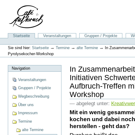
Direkt
zum
Inhalt
|
Direkt
zur
Sektionen
Startseite
Veranstaltungen
Gruppen / Projekte
We
Navigation
Benutzerspezifische
Werkzeuge
→
→
→
Sie sind hier:
Startseite
Termine
alte Termine
In Zusammenarbei
Pyrolysekocher-Workshop
In Zusammenarbeit 
Navigation
Initiativen Schwer
Veranstaltungen
Aufbruch-Treffen m
Gruppen / Projekte
Workshop
Wegbeschreibung
— abgelegt unter:
Kreativwer
Über uns
Mit ein wenig gesammel
Impressum
kochen und dabei noch 
Termine
herstellen - geht das?
alte Termine