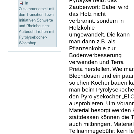
Pyrolyse heißt das
In
Zauberwort: Dabei wird
Zusammenarbeit mit
das Holz nicht
den Transition Town
verbrannt, sondern in
Initiativen Schwerte
und Rheinhausen:
Holzkohle
Aufbruch-Treffen mit
umgewandelt. Die kann
Pyrolysekocher-
man dann z.B. als
Workshop
Pflanzenkohle zur
Bodenverbesserung
verwenden und Terra
Preta herstellen. Wie man
Blechdosen und ein paar 
solchen Kocher bauen kan
man beim Pyrolysekoche
den Pyrolysekocher „El 
ausprobieren. Um Voranm
Material besorgt werden 
stattdessen können die T
auch mitbringen, Materiall
Teilnahmegebühr: kein fes