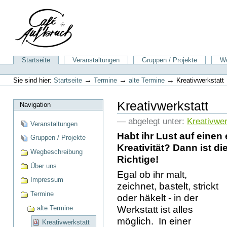
Direkt
zum
Inhalt
|
Direkt
zur
Sektionen
Startseite
Veranstaltungen
Gruppen / Projekte
We
Navigation
Benutzerspezifische
Werkzeuge
→
→
→
Sie sind hier:
Startseite
Termine
alte Termine
Kreativwerkstatt
Kreativwerkstatt
Navigation
— abgelegt unter:
Kreativwer
Veranstaltungen
Habt ihr Lust auf einen
Gruppen / Projekte
Kreativität? Dann ist d
Wegbeschreibung
Richtige!
Über uns
Egal ob ihr malt,
Impressum
zeichnet, bastelt, strickt
Termine
oder häkelt - in der
Werkstatt ist alles
alte Termine
möglich. In einer
Kreativwerkstatt