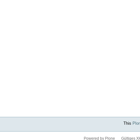
This
Plo
Powered by Plone
Gültiges 