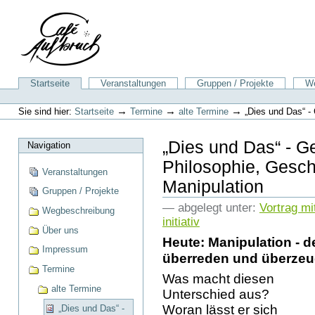
Direkt
zum
Inhalt
|
Direkt
zur
Sektionen
Startseite
Veranstaltungen
Gruppen / Projekte
We
Navigation
Benutzerspezifische
Werkzeuge
→
→
→
Sie sind hier:
Startseite
Termine
alte Termine
„Dies und Das“ - 
„Dies und Das“ - G
Navigation
Philosophie, Geschic
Veranstaltungen
Manipulation
Gruppen / Projekte
— abgelegt unter:
Vortrag mi
Wegbeschreibung
initiativ
Über uns
Heute: Manipulation - 
Impressum
überreden und überzeu
Termine
Was macht diesen
alte Termine
Unterschied aus?
Woran lässt er sich
„Dies und Das“ -