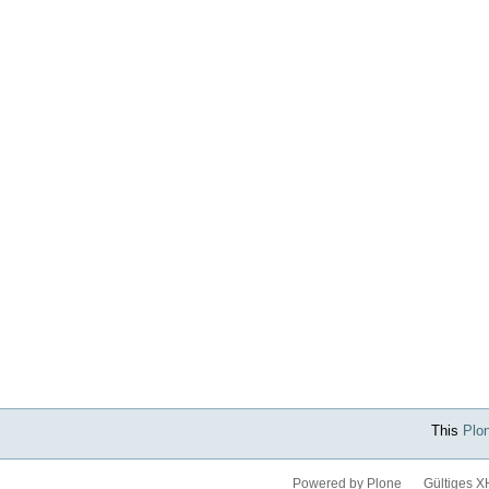
This
Plo
Powered by Plone
Gültiges 