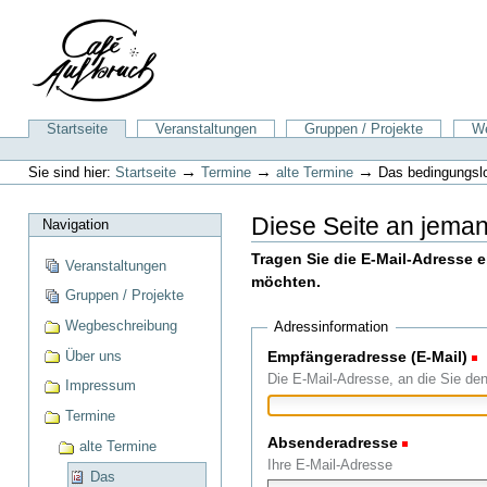
Direkt
zum
Inhalt
|
Direkt
zur
Sektionen
Startseite
Veranstaltungen
Gruppen / Projekte
We
Navigation
Benutzerspezifische
Werkzeuge
→
→
→
Sie sind hier:
Startseite
Termine
alte Termine
Das bedingungs
Diese Seite an jema
Navigation
Tragen Sie die E-Mail-Adresse 
Veranstaltungen
möchten.
Gruppen / Projekte
Wegbeschreibung
Adressinformation
Über uns
Empfängeradresse (E-Mail)
(
Die E-Mail-Adresse, an die Sie de
Impressum
Termine
Absenderadresse
(Erforderli
alte Termine
Ihre E-Mail-Adresse
Das