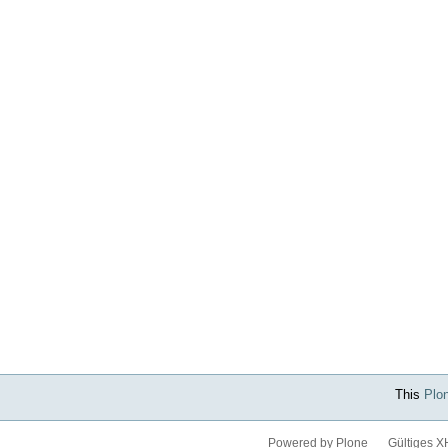
This
Plo
Powered by Plone
Gültiges 