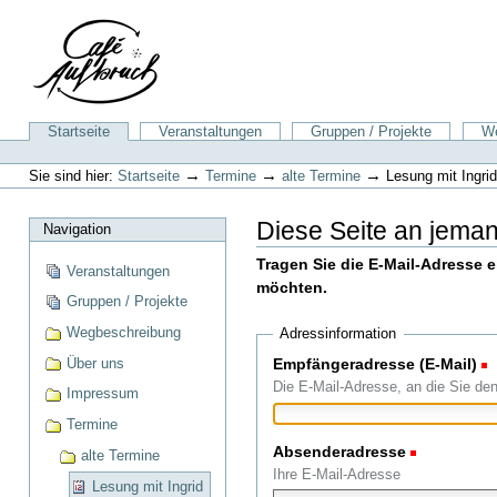
Direkt
zum
Inhalt
|
Direkt
zur
Sektionen
Startseite
Veranstaltungen
Gruppen / Projekte
We
Navigation
Benutzerspezifische
Werkzeuge
→
→
→
Sie sind hier:
Startseite
Termine
alte Termine
Lesung mit Ingri
Diese Seite an jema
Navigation
Tragen Sie die E-Mail-Adresse 
Veranstaltungen
möchten.
Gruppen / Projekte
Wegbeschreibung
Adressinformation
Über uns
Empfängeradresse (E-Mail)
(
Die E-Mail-Adresse, an die Sie de
Impressum
Termine
Absenderadresse
(Erforderli
alte Termine
Ihre E-Mail-Adresse
Lesung mit Ingrid