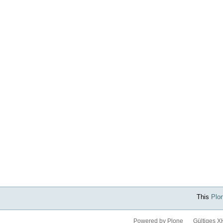
This
Plo
Powered by Plone
Gültiges 