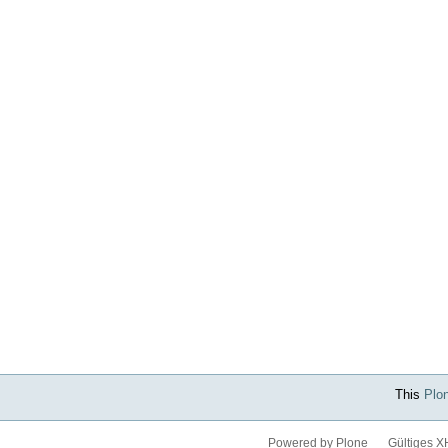
This
Plo
Powered by Plone
Gültiges 