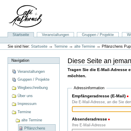
Direkt
zum
Inhalt
|
Direkt
zur
Sektionen
Startseite
Veranstaltungen
Gruppen / Projekte
We
Navigation
Benutzerspezifische
Werkzeuge
→
→
→
Sie sind hier:
Startseite
Termine
alte Termine
Pflänzchens Pu
Diese Seite an jema
Navigation
Tragen Sie die E-Mail-Adresse 
Veranstaltungen
möchten.
Gruppen / Projekte
Wegbeschreibung
Adressinformation
Über uns
Empfängeradresse (E-Mail)
(
Die E-Mail-Adresse, an die Sie de
Impressum
Termine
Absenderadresse
(Erforderli
alte Termine
Ihre E-Mail-Adresse
Pflänzchens