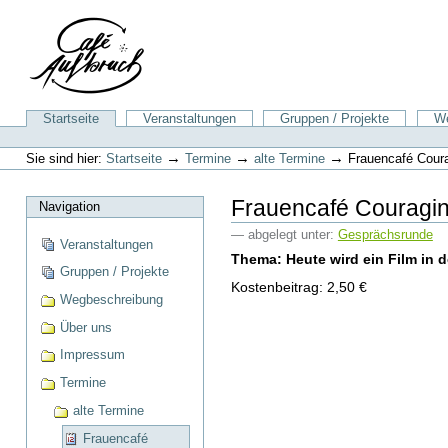
Direkt
zum
Inhalt
|
Direkt
zur
Sektionen
Startseite
Veranstaltungen
Gruppen / Projekte
We
Navigation
Benutzerspezifische
Werkzeuge
→
→
→
Sie sind hier:
Startseite
Termine
alte Termine
Frauencafé Cour
Frauencafé Couragi
Navigation
— abgelegt unter:
Gesprächsrunde
Veranstaltungen
Thema: Heute wird ein Film in 
Gruppen / Projekte
Kostenbeitrag: 2,50 €
Wegbeschreibung
Über uns
Impressum
Termine
alte Termine
Frauencafé