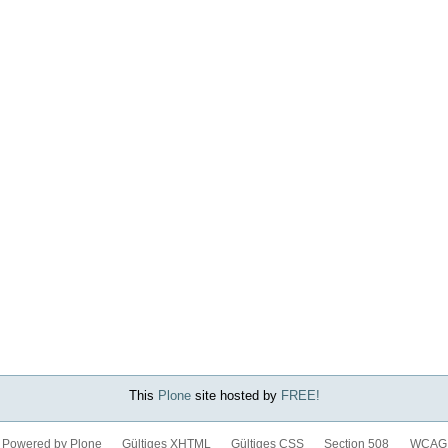
This
Plone
site hosted by
FREE!
Powered by Plone
Gültiges XHTML
Gültiges CSS
Section 508
WCAG