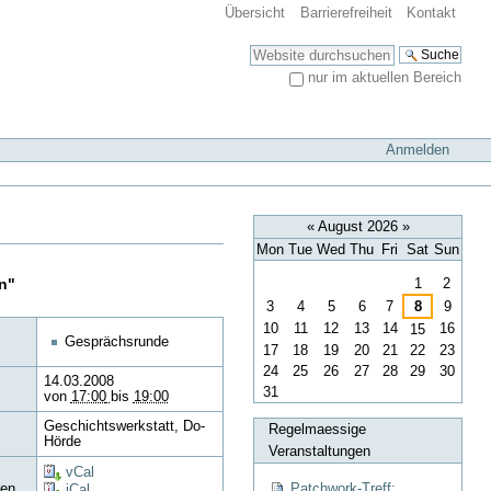
Übersicht
Barrierefreiheit
Kontakt
Website durchsuchen
nur im aktuellen Bereich
Erweiterte Suche…
Anmelden
«
August 2026
»
Mon
Tue
Wed
Thu
Fri
Sat
Sun
August
n"
1
2
3
4
5
6
7
8
9
10
11
12
13
14
16
15
Gesprächsrunde
17
18
19
20
21
22
23
24
25
26
27
28
29
30
14.03.2008
31
von
17:00
bis
19:00
Geschichtswerkstatt, Do-
Regelmaessige
Hörde
Veranstaltungen
vCal
Patchwork-Treff:
en
iCal