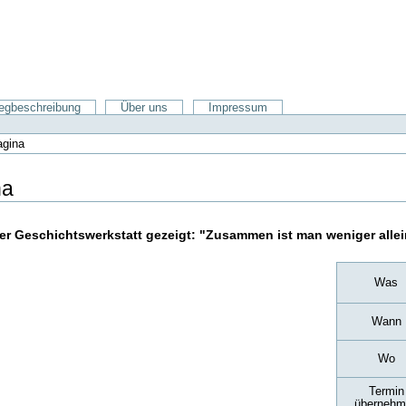
gbeschreibung
Über uns
Impressum
agina
na
der Geschichtswerkstatt gezeigt: "Zusammen ist man weniger allei
Was
Wann
Wo
Termin
übernehm