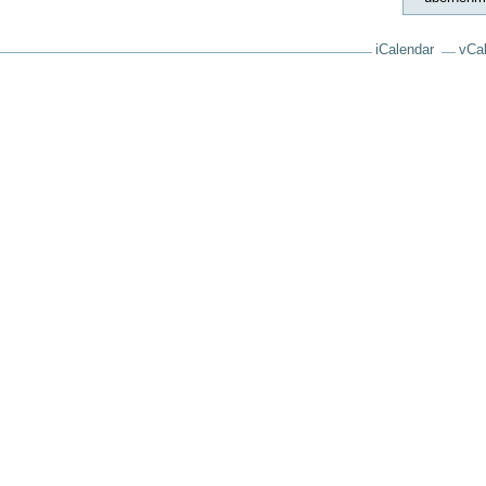
iCalendar
vCa