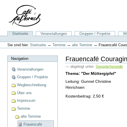
Direkt
zum
Inhalt
|
Direkt
zur
Sektionen
Startseite
Veranstaltungen
Gruppen / Projekte
We
Navigation
Benutzerspezifische
Werkzeuge
→
→
→
Sie sind hier:
Startseite
Termine
alte Termine
Frauencafé Cour
Frauencafé Couragi
Navigation
— abgelegt unter:
Gesprächsrunde
Veranstaltungen
Thema: "Der Müttergipfel"
Gruppen / Projekte
Leitung: Gunnel Christine
Wegbeschreibung
Hinrichsen
Über uns
Kostenbeitrag: 2,50 €
Impressum
Termine
alte Termine
Frauencafé